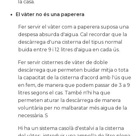
la casa.
El vàter no és una paperera
Fer servir el vàter com a paperera suposa una
despesa absurda d'aigua. Cal recordar que la
descàrrega d'una cisterna del tipus normal
buida entre 9 i 12 litres d'aigua en cada ús.
Fer servir cisternes de vàter de doble
descàrrega que permeten buidar mitja o tota
la capacitat de la cisterna d'acord amb l'ús que
en fem, de manera que podem passar de 3 a 9
litres segons el cas. També n'hi ha que
permeten aturar la descàrrega de manera
voluntària per no malbaratar més aigua de la
necessària. S
Hi ha un sistema casolà d'estalvi a la cisterna
del vàter: introduir una ampolla de litre plena