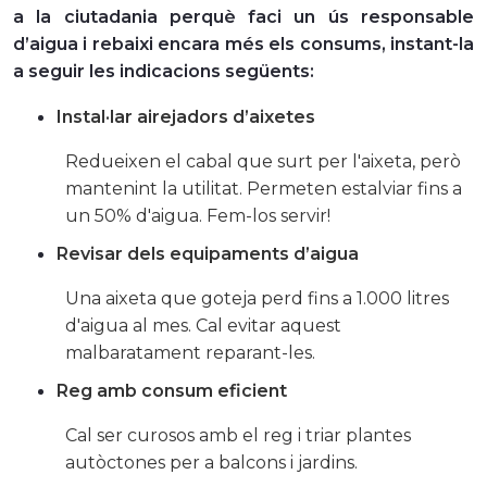
a la ciutadania perquè faci un ús responsable
d’aigua i rebaixi encara més els consums, instant-la
a seguir les indicacions següents:
Instal·lar airejadors d’aixetes
Redueixen el cabal que surt per l'aixeta, però
mantenint la utilitat. Permeten estalviar fins a
un 50% d'aigua. Fem-los servir!
Revisar dels equipaments d’aigua
Una aixeta que goteja perd fins a 1.000 litres
d'aigua al mes. Cal evitar aquest
malbaratament reparant-les.
Reg amb consum eficient
Cal ser curosos amb el reg i triar plantes
autòctones per a balcons i jardins.