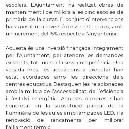
escolars. L’Ajuntament
ha realitzat o
bres de
manteniment i de millora a
les
cinc escoles de
primària de la ciutat
. El conjunt d’intervencions
ha suposat una inversió de 200.000 euros, amb
un increment del 15% respecte a l’any anterior.
Aquesta és una inversió finançada íntegrament
per
l’Ajuntament,
per
atendre
les
demandes
existents,
tot i no ser la seva competència. Una
vegada més, les actuacions a executar han
estat acordades amb les direccions dels
centres educatius. Destaquen les relacionades
amb la millora de l’accessibilitat, de l’eficiència
i l’estalvi energètic. Aquests darreres s’han
concretat en la substitució parcial de la
lluminària de les aules amb làmpades LED, i la
renovació de tancaments per millorar
l’aïllament tèrmic.