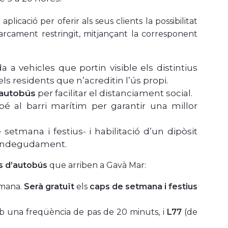
licació per oferir als seus clients la possibilitat
parcament restringit, mitjançant la corresponent
da a vehicles que portin visible els distintius
els residents que n’acreditin l’ús propi.
’autobús
per facilitar el distanciament social.
mbé al barri marítim per garantir una millor
setmana i festius- i habilitació d’un dipòsit
ts indegudament.
es d’autobús
que arriben a Gavà Mar:
etmana.
Serà gratuït
els
caps de setmana i festius
b una freqüència de pas de 20 minuts, i
L77
(de