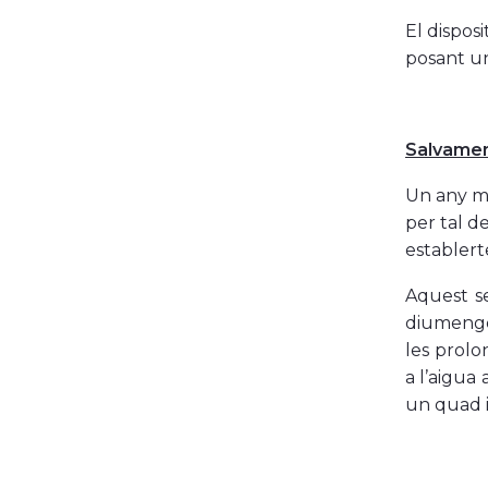
El dispos
posant un
Salvamen
Un any mé
per tal d
establert
Aquest se
diumenge 
les prolo
a l’aigua 
un quad i