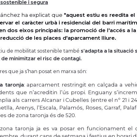
 sostenible i segura
ánchez ha explicat que
"aquest estiu es reedita el 
rvar el caràcter urbà i residencial del barri marítim
en dos eixos principals:
la promoció de l'accés a la 
a reducció de les places d'aparcament lliure.
itiu de mobilitat sostenible també
s’adapta a la situació 
u de minimitzar el risc de contagi.
es que ja s’han posat en marxa són:
a taronja
: aparcament restringit en calçada a vehic
idents que n’acreditin l’ús propi. Enguany s’incr
plia als carrers Alcanar i Cubelles (entre el nº 21 i 
etlla, Arenys, l’Escala, Palamós, Roses, Garraf, Palafr
es de zona taronja és de 520.
zona taronja ja es va posar en funcionament el d
embre, durant caps de setmana i festius en horari de