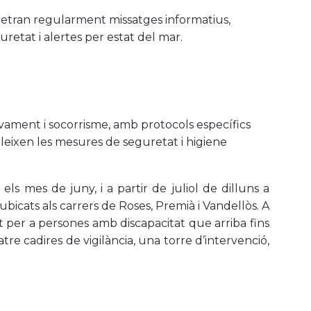
emetran regularment missatges informatius,
uretat i alertes per estat del mar.
vament i socorrisme, amb protocols específics
pleixen les mesures de seguretat i higiene
ls mes de juny, i a partir de juliol de dilluns a
ubicats als carrers de Roses, Premià i Vandellòs. A
t per a persones amb discapacitat que arriba fins
atre cadires de vigilància, una torre d’intervenció,