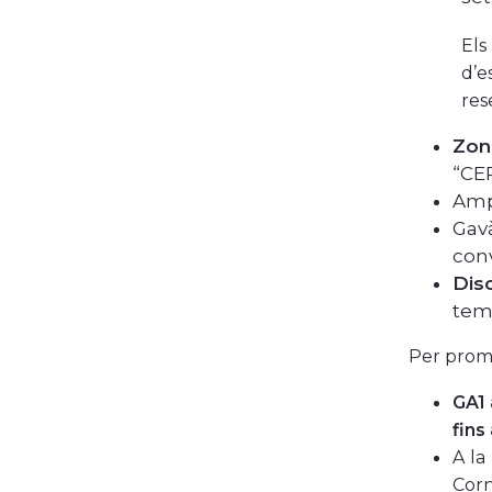
Els
d’e
res
Zon
“CER
Ampl
Gav
conv
Disc
temp
Per prom
GA1
fins
A la
Corn