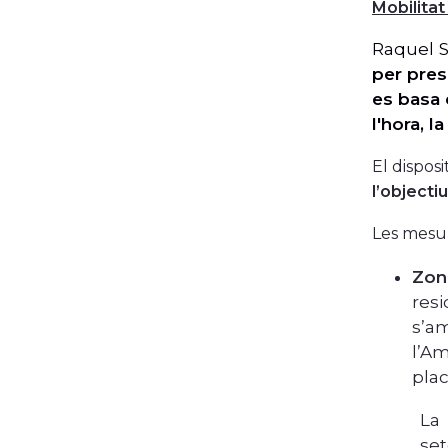
Mobilitat
Raquel S
per prese
es basa 
l'hora, l
El dispos
l’objecti
Les mesur
Zon
res
s’am
l’Am
plac
La 
set