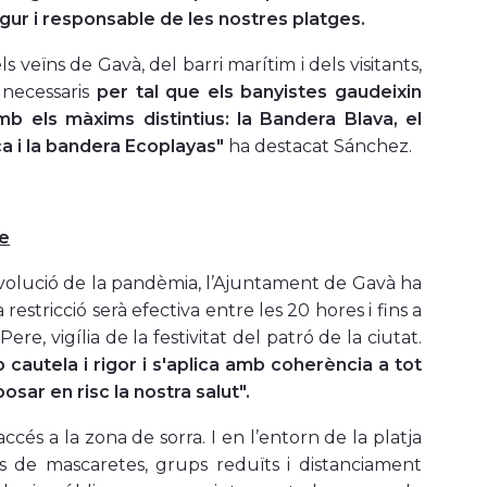
gur i responsable de les nostres platges.
 veïns de Gavà, del barri marítim i dels visitants,
s necessaris
per tal que els banyistes gaudeixin
mb els màxims distintius: la Bandera Blava, el
ca i la bandera Ecoplayas
"
ha destacat Sánchez.
re
evolució de la pandèmia, l’Ajuntament de Gavà ha
 restricció serà efectiva entre les 20 hores i fins a
re, vigília de la festivitat del patró de la ciutat.
cautela i rigor i s'aplica amb coherència a tot
sar en risc la nostra salut".
accés a la zona de sorra. I en l’entorn de la platja
ús de mascaretes, grups reduïts i distanciament