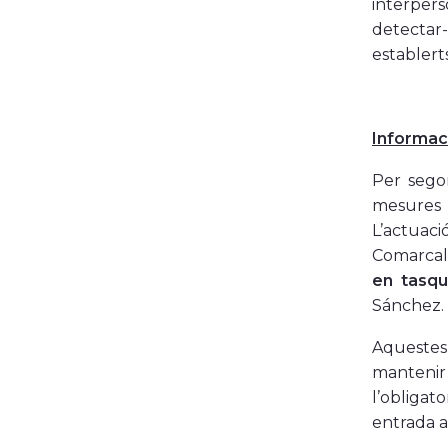
interpers
detectar-
establerts
Informac
Per segon
mesures 
L’actuaci
Comarcal
en tasqu
Sánchez.
Aquestes 
mantenir 
l’obligat
entrada a 