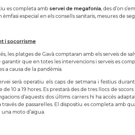
itiu es completa amb
servei de megafonia
, des d’on s’
 èmfasi especial en els consells sanitaris, mesures de seg
t i socorrisme
s, les platges de Gavà comptaran amb els serveis de sal
e garantir que en totes les intervencions i serveis es com
es a causa de la pandèmia.
rvei serà operatiu els caps de setmana i festius durant e
de 10 a 19 hores. Es prestarà des de tres llocs de socors 
ngacions d’aquests dos últims carrers hi ha accés adapta
a través de passarel·les. El dispositiu es completa amb qu
 una moto d’aigua.