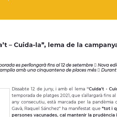
’t – Cuida-la”, lema de la campanya
orada es perllongarà fins al 12 de setembre  Nova edici
’amplia amb una cinquantena de places més  Durant le
Dissabte 1
2 de juny, i amb el lema
“Cuida’t - Cui
temporada de platges 2021, que s’allargarà fins 
any consecutiu, està marcada per la pandèmia de
Gavà, Raquel Sánchez" ha manifestat que
"tot i 
persones vacunades, cal mantenir la prudència i