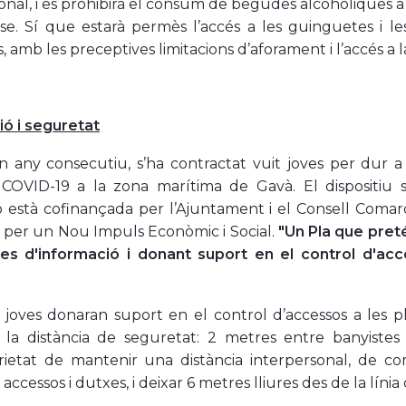
onal, i es prohibirà el consum de begudes alcohòliques a 
se. Sí que estarà permès l’accés a les guinguetes i les
, amb les preceptives limitacions d’aforament i l’accés a la
ió i seguretat
 any consecutiu, s’ha contractat vuit joves per dur a
COVID-19 a la zona marítima de Gavà. El dispositiu s
ó està cofinançada per l’Ajuntament i el Consell Coma
 per un Nou Impuls Econòmic i Social.
"Un Pla que pret
es d'informació i donant suport en el control d'ac
joves donaran suport en el control d’accessos a les p
la distància de seguretat: 2 metres entre banyistes i
orietat de mantenir una distància interpersonal, de co
accessos i dutxes, i deixar 6 metres lliures des de la línia 