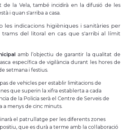
de la Vela, també incidirà en la difusió de les
stà i quan s'arriba a casa.
les indicacions higièniques i sanitàries per
trams del litoral en cas que s'arribi al límit
nicipal
amb l’objectiu de garantir la qualitat de
 tasca específica de vigilància durant les hores de
de setmana i festius.
l pas de vehicles per establir limitacions de
sones que superin la xifra establerta a cada
cia de la Policia serà el Centre de Serveis de
a a menys de cinc minuts.
mbinarà el patrullatge per les diferents zones
positiu, que es durà a terme amb la col·laboració