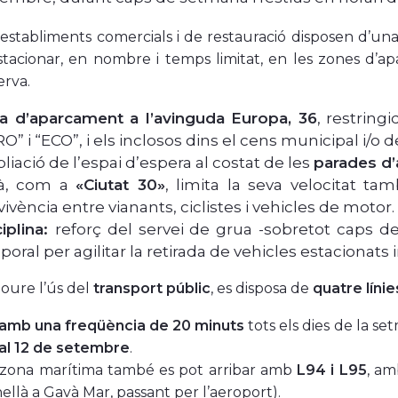
 establiments comercials i de restauració disposen d’una ap
stacionar, en nombre i temps limitat, en les zones d’a
erva.
a d’aparcament a l’avinguda Europa, 36
, restringi
O” i “ECO”, i els inclosos dins el cens municipal i/o d
iació de l’espai d’espera al costat de les
parades d
à, com a
«Ciutat 30»
, limita la seva velocitat ta
ivència entre vianants, ciclistes i vehicles de motor.
iplina:
reforç del servei de grua -sobretot caps de 
oral per agilitar la retirada de vehicles estaciona
oure l’ús del
transport públic
, es disposa de
quatre líni
 amb una freqüència de 20 minuts
tots els dies de la s
 al 12 de setembre
.
 zona marítima també es pot arribar amb
L94 i L95
, am
ellà a Gavà Mar, passant per l’aeroport).