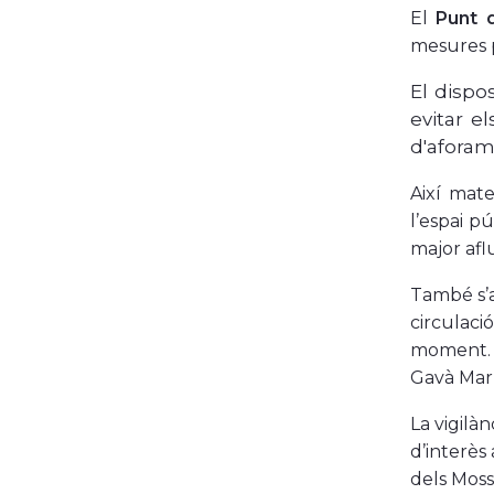
El
Punt d
mesures pe
El dispo
evitar e
d'aforam
Així mate
l’espai p
major aflu
També s’
circulació
moment. L
Gavà Mar,
La vigilàn
d’interès
dels Moss