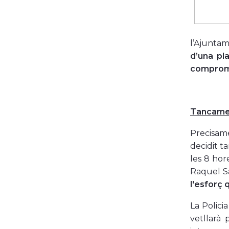
l’Ajuntam
d’una pl
compromís
Tancament
Precisame
decidit ta
les 8 hore
Raquel S
l'esforç 
La Policia
vetllarà 