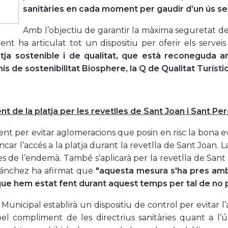
sanitàries en cada moment per gaudir d’un ús se
Amb l’obje
ctiu de garantir la màxima seguretat dels
ent ha articulat tot un dispositiu per oferir els servei
atja sostenible i de qualitat, que està reconeguda a
 de sostenibilitat Biosphere, la Q de Qualitat Turísti
 de la platja per les revetlles de Sant Joan i Sant Pe
nt per evitar aglomeracions que posin en risc la bona 
ncar l’accés a la platja durant la revetlla de Sant Joan. La
s de l’endemà. També s’aplicarà per la revetlla de Sant Pe
ánchez ha afirmat que
"aquesta mesura s'ha pres amb 
que hem estat fent durant aquest temps per tal de no po
 Municipal establirà un dispositiu de control per evitar l’
pel compliment de les directrius sanitàries quant a l’