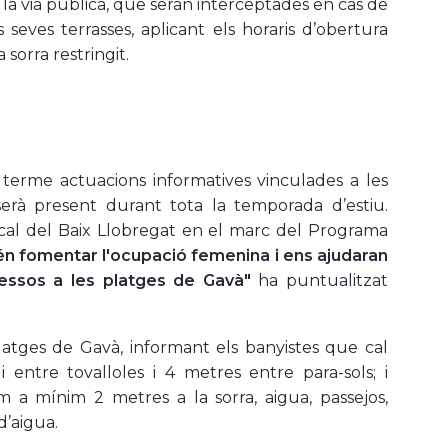
la via pública, que seran interceptades en cas de
 seves terrasses, aplicant els horaris d’obertura
 sorra restringit.
 terme actuacions informatives vinculades a les
erà present durant tota la temporada d’estiu.
rcal del Baix Llobregat en el marc del Programa
én fomentar l'ocupació femenina i ens ajudaran
cessos a les platges de Gavà"
ha puntualitzat
latges de Gavà, informant els banyistes que cal
 entre tovalloles i 4 metres entre para-sols; i
m a mínim 2 metres a la sorra, aigua, passejos,
d’aigua.