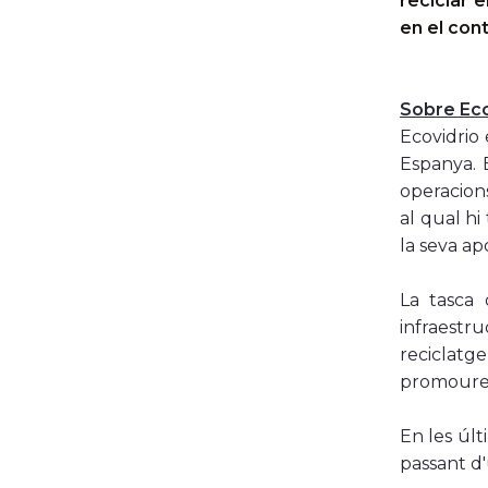
reciclar e
en el con
Sobre Eco
Ecovidrio 
Espanya. E
operacions
al qual h
la seva ap
La tasca 
infraestru
reciclatg
promoure l
En les úl
passant d'