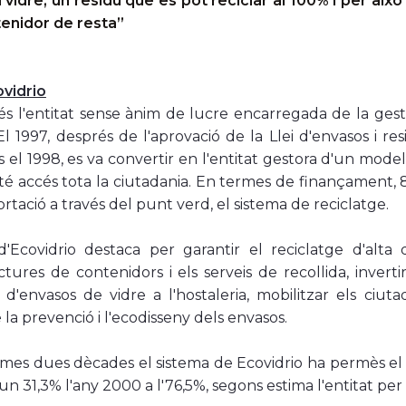
l vidre, un residu que es pot reciclar al 100% i per ai
tenidor de resta”
vidrio
és l'entitat sense ànim de lucre encarregada de la gest
l 1997, després de l'aprovació de la Llei d'envasos i re
 el 1998, es va convertir en l'entitat gestora d'un mode
i té accés tota la ciutadania. En termes de finançament
ortació a través del punt verd, el sistema de reciclatge.
d'Ecovidrio destaca per garantir el reciclatge d'alta 
ctures de contenidors i els serveis de recollida, invert
e d'envasos de vidre a l'hostaleria, mobilitzar els ciut
a prevenció i l'ecodisseny dels envasos.
times dues dècades el sistema de Ecovidrio ha permès el
un 31,3% l'any 2000 a l'76,5%, segons estima l'entitat per 