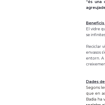
“és una c
agreujade
Beneficis
El vidre q
se infinit
Reciclar v
envasos s’
entorn. A 
creixemen
Dades de 
Segons les
que en aq
Badia ha 