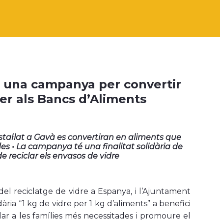
n una campanya per convertir
per als Bancs d’Aliments
nstal·lat a Gavà es convertiran en aliments que
des • La campanya té una finalitat solidària de
e reciclar els envasos de vidre
del reciclatge de vidre a Espanya, i l’Ajuntament
ia “1 kg de vidre per 1 kg d’aliments” a benefici
r a les famílies més necessitades i promoure el