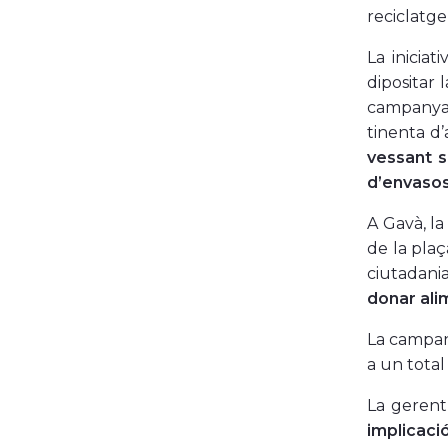
reciclatge
La inicia
dipositar 
campanya.
tinenta d’
vessant s
d’envasos
A Gavà, la
de la plaç
ciutadania
donar ali
La campany
a un total
La gerent
implicaci