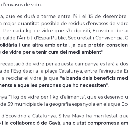
 d’envasos de vidre.
tiva, que es durà a terme entre l’4 i el 15 de desembr
la major quantitat possible de residus d’envasos de vidr
 Per cada kg de vidre que s’hi dipositi, Ecovidrio dona
alcalde l'Àmbit d'Espai Públic, Seguretat i Convivència
olidària i una altra ambiental, ja que pretén conscie
 de vidre per a tenir cura del medi ambient”.
 recaptació de vidre per aquesta campanya es farà a dos 
a de l’Església; i a la plaça Catalunya, entre l’avinguda 
 a reciclar el vidre, ja que
“a banda dels beneficis medi
ments a aquelles persones que ho necessiten”
.
a “1 kg de vidre per 1 kg d’aliments”, que es desenvolupa 
 de 39 municipis de la geografia espanyola en els que Ecov
 d’Ecovidrio a Catalunya, Sílvia Mayo ha manifestat q
ó i la col·laboració de Gavà, una ciutat compromesa am