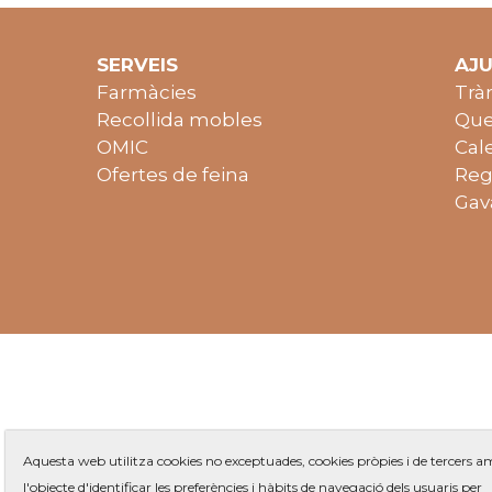
SERVEIS
AJ
Farmàcies
Trà
Recollida mobles
Que
OMIC
Cal
Ofertes de feina
Reg
Gav
Aquesta web utilitza cookies no exceptuades, cookies pròpies i de tercers 
l'objecte d'identificar les preferències i hàbits de navegació dels usuaris per