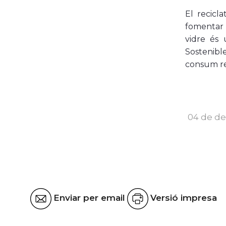
El recicl
fomentar l
vidre és
Sostenibl
consum res
04 de de
Enviar per email
Versió impresa