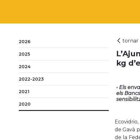
2026
L’Aju
2025
kg d’
2024
2022-2023
• Els env
2021
els Bancs
sensibili
2020
Ecovidrio,
de Gavà po
de la Fed