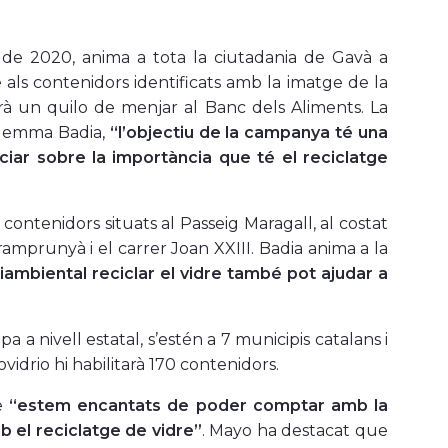
e de 2020, anima a tota la ciutadania de Gavà a
e als contenidors identificats amb la imatge de la
rà un quilo de menjar al Banc dels Aliments. La
, Gemma Badia,
“l’objectiu de la campanya té una
nciar sobre la importància que té el reciclatge
contenidors situats al Passeig Maragall, al costat
Eramprunyà i el carrer Joan XXIII. Badia anima a la
ambiental reciclar el vidre també pot ajudar a
a nivell estatal, s’estén a 7 municipis catalans i
idrio hi habilitarà 170 contenidors.
ue
“estem encantats de poder comptar amb la
b el reciclatge de vidre”
. Mayo ha destacat que