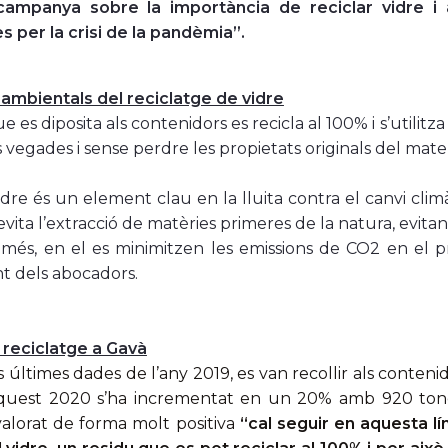
ampanya sobre la importància de reciclar vidre i a
s per la crisi de la pandèmia”.
 ambientals del reciclatge de vidre
ue es diposita als contenidors es recicla al 100% i s’utilit
es vegades i sense perdre les propietats originals del mater
idre és un element clau en la lluita contra el canvi climà
evita l’extracció de matèries primeres de la natura, evitant 
més, en el es minimitzen les emissions de CO2 en el pro
t dels abocadors.
reciclatge a Gavà
 últimes dades de l’any 2019, es van recollir als conteni
uest 2020 s’ha incrementat en un 20% amb 920 tones
valorat de forma molt positiva
“cal seguir en aquesta l