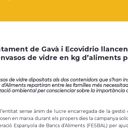
ntament de Gavà i Ecovidrio llance
envasos de vidre en kg d’aliments 
asos de vidre dipositats als dos contenidors que s’han i
 d’Aliments repartiran entre les famílies més necessita
tzació ambiental per conscienciar sobre la importància d
 l’entitat sense ànim de lucre encarregada de la gestió 
sen en marxa durant els propers dies la campanya solidàr
eració Espanyola de Bancs d’Aliments (FESBAL) per ajuda