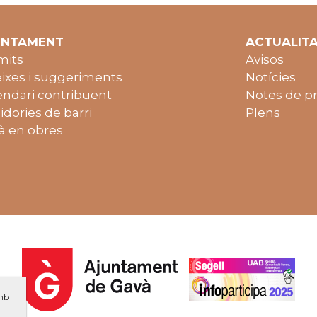
UNTAMENT
ACTUALIT
mits
Avisos
ixes i suggeriments
Notícies
endari contribuent
Notes de p
idories de barri
Plens
à en obres
amb