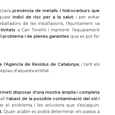
ectava
presència de metalls i hidrocarburs que
aquest
indici de risc per a la salut
, i per evitar
balladors de les instal·lacions, l’Ajuntament va
tivitats
a Can Torelló i mantenir l’equipament
l problema i de plenes garanties
que es pot fer
 l’Agència de Residus de Catalunya
, i tant els
stiplau d’aquesta entitat.
ermeti disposar d’una mostra àmplia i completa
all
l’abast de la possible contaminació del sòl i
 el problema i les solucions que s’escaiguin.
t.
Quan acabin es podrà determinar els passos a