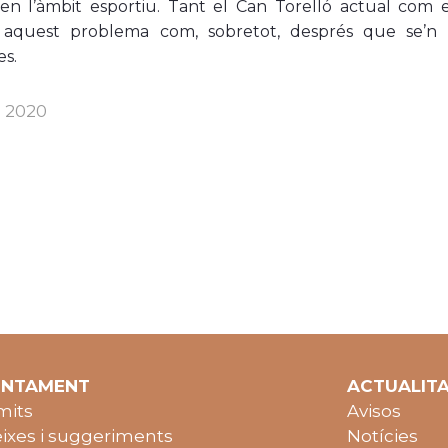
en l’àmbit esportiu. Tant el Can Torelló actual com e
 aquest problema com, sobretot, després que se’n c
es.
. 2020
UNTAMENT
ACTUALIT
mits
Avisos
ixes i suggeriments
Notícies