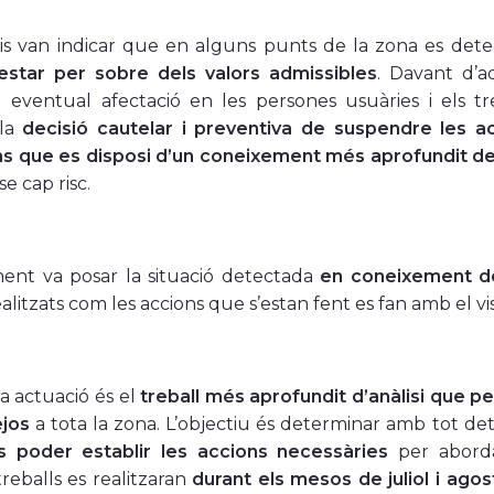
dis van indicar que en alguns punts de la zona es det
estar per sobre dels valors admissibles
. Davant d’
 eventual afectació en les persones usuàries i els tre
 la
decisió cautelar i preventiva de suspendre les ac
ins que es disposi d’un coneixement més aprofundit de
se cap risc.
ment va posar la situació detectada
en coneixement de
ealitzats com les accions que s’estan fent es fan amb el vi
a actuació és el
treball més aprofundit d’anàlisi que p
jos
a tota la zona.
L’objectiu és determinar amb tot det
s poder establir les accions necessàries
per abordar
reballs es realitzaran
durant els mesos de juliol i agos