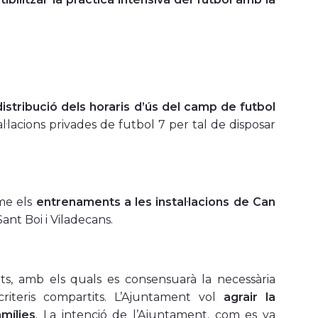
istribució dels horaris d’ús del camp de futbol
·lacions privades de futbol 7 per tal de disposar
me els
entrenaments a les instal·lacions de Can
ant Boi i Viladecans.
s, amb els quals es consensuarà la necessària
 criteris compartits. L’Ajuntament vol
agrair la
amílies
. La intenció de l’Ajuntament, com es va