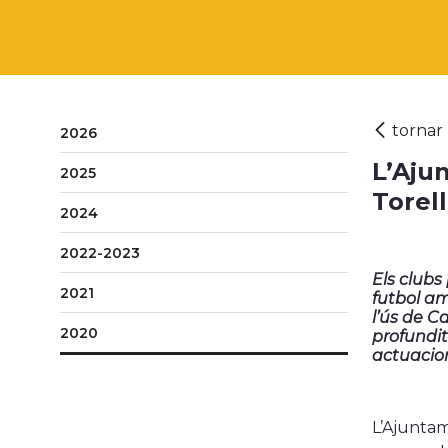
2026
L’Aju
2025
Torel
2024
2022-2023
Els clubs
2021
futbol am
l’ús de C
2020
profundit
actuacion
L’Ajunta