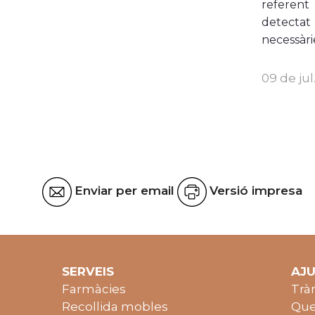
referent 
detectat
necessàri
09 de jul
Enviar per email
Versió impresa
SERVEIS
AJ
Farmàcies
Trà
Recollida mobles
Que