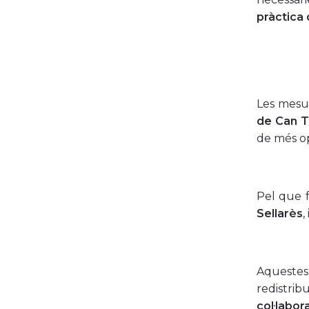
pràctica 
Les mesu
de Can T
de més op
Pel que f
Sellarès
,
Aquestes
redistri
col·labor