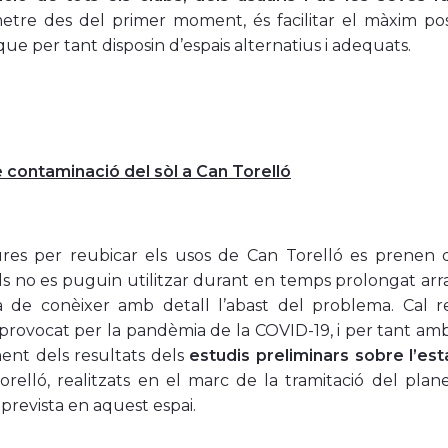
tre des del primer moment, és facilitar el màxim pos
 que per tant disposin d’espais alternatius i adequats.
e contaminació del sòl a Can Torelló
es per reubicar els usos de Can Torelló es prenen dav
s no es puguin utilitzar durant en temps prolongat arran
ra de conèixer amb detall l’abast del problema. Cal 
provocat per la pandèmia de la COVID-19, i per tant amb l
ent dels resultats dels
estudis preliminars sobre l’esta
relló, realitzats en el marc de la tramitació del plan
 prevista en aquest espai.