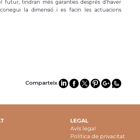
l futur, tindran més garanties després d’haver
onegui la dimensió i es facin les actuacions
Comparteix
AT
LEGAL
Avís legal
Política de privacitat