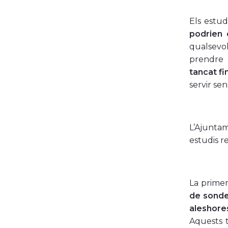
Els estu
podrien 
qualsevol
prendre
tancat f
servir sen
L’Ajunta
estudis r
La primer
de sonde
aleshore
Aquests t