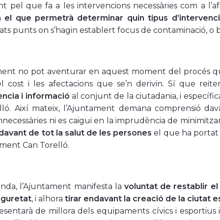
nt pel que fa a les intervencions necessàries com a l’afe
a el que permetrà determinar quin tipus d’intervenci
ts punts on s’hagin establert focus de contaminació, o b
ent no pot aventurar en aquest moment del procés quin
el cost i les afectacions que se’n derivin. Sí que re
ncia i informació
al conjunt de la ciutadania, i específic
lló. Així mateix, l’Ajuntament demana comprensió dava
nnecessàries ni es caigui en la imprudència de minimitzar 
davant de tot la salut de les persones
el que ha portat 
ment Can Torelló.
anda, l’Ajuntament manifesta la
voluntat de restablir el
eguretat
, i alhora
tirar endavant la creació de la ciutat 
sentarà de millora dels equipaments cívics i esportius 