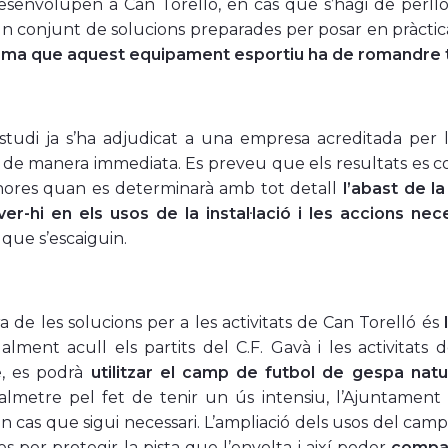
senvolupen a Can Torelló, en cas que s’hagi de perllon
un conjunt de solucions preparades per posar en pràcti
irma que aquest equipament esportiu ha de romandre 
tudi ja s’ha adjudicat a una empresa acreditada per l
an de manera immediata. Es preveu que els resultats es co
shores quan es determinarà amb tot detall
l’abast de l
er-hi en els usos de la instal·lació i les accions nec
 que s’escaiguin.
a de les solucions per a les activitats de Can Torelló és
lment acull els partits del C.F. Gavà i les activitats d
, es podrà
utilitzar el camp de futbol de gespa natu
lmetre pel fet de tenir un ús intensiu, l’Ajuntament est
l en cas que sigui necessari. L’ampliació dels usos del ca
es per protegir la pista que l’envolta i així poder
compati