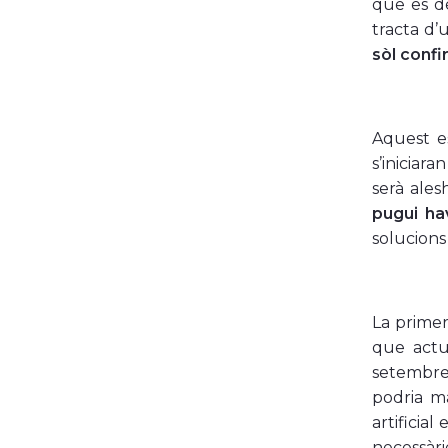
que es de
tracta d’
sòl conf
Aquest es
s’iniciar
serà ale
pugui hav
solucions
La primer
que actua
setembre
podria ma
artificia
necessàri