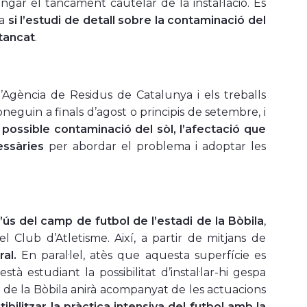
gar el tancament cautelar de la instal·lació. Es
ca
si l’estudi de detall sobre la contaminació del
tancat
.
’Agència de Residus de Catalunya i els treballs
neguin a finals d’agost o principis de setembre, i
a possible contaminació del sòl, l’afectació que
essàries
per abordar el problema i adoptar les
l’ús del camp de futbol de l’estadi de la Bòbila
,
el Club d’Atletisme. Així, a partir de mitjans de
ral.
En paral·lel, atès que aquesta superfície es
à estudiant la possibilitat d’instal·lar-hi gespa
mp de la Bòbila anirà acompanyat de les actuacions
bilitzar la pràctica intensiva del futbol amb la