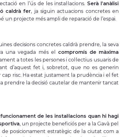
ctació en l’ús de les instal·lacions.
Serà l’anàlisi
ó caldrà fer
, ja siguin actuacions concretes en
é un projecte més ampli de reparació de l’espai.
es decisions concretes caldrà prendre, la seva
itera una vegada més el
compromís de màxima
ament a totes les persones i col·lectius usuaris de
nt d’aquest fet i, sobretot, que no es generin
cap risc. Ha estat justament la prudència i el fet
a prendre la decisió cautelar de mantenir tancat
 funcionament de les instal·lacions quan hi hagi
esportiva
, un projecte beneficiós per a la Gavà pel
i de posicionament estratègic de la ciutat com a