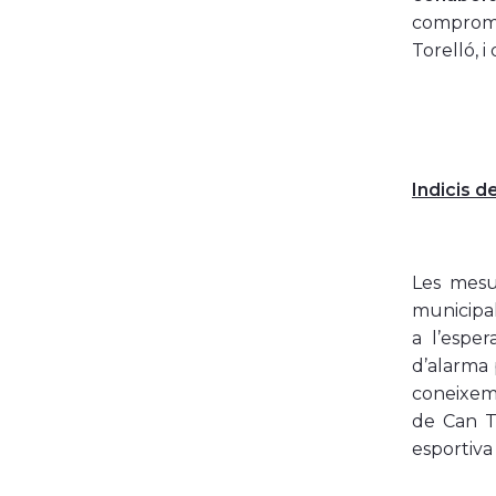
comprome
Torelló, i
Indicis d
Les mesur
municipal
a l’espe
d’alarma 
coneixem
de Can To
esportiva