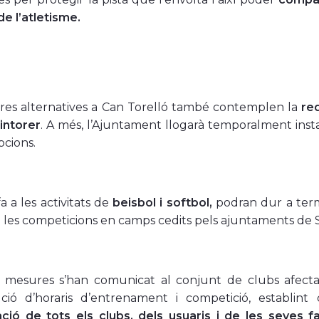
de l’atletisme.
res alternatives a Can Torelló també contemplen la
red
intorer
. A més, l’Ajuntament llogarà temporalment instal
cions.
a a les activitats de
beisbol i softbol,
podran dur a ter
 i les competicions en camps cedits pels ajuntaments de S
 mesures s’han comunicat al conjunt de clubs afectat
bució d’horaris d’entrenament i competició, establint
ació de tots els clubs, dels usuaris i de les seves f