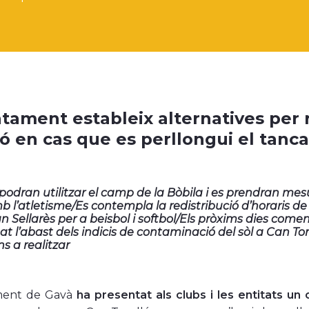
ntament estableix alternatives per r
ló en cas que es perllongui el tanca
 podran utilitzar el camp de la Bòbila i es prendran mes
b l’atletisme/Es contempla la redistribució d’horaris de Ca
an Sellarès per a beisbol i softbol/Els pròxims dies comen
at l’abast dels indicis de contaminació del sòl a Can Tor
s a realitzar
ment de Gavà
ha presentat als clubs i les entitats un 