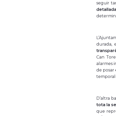
seguir ta
detallad
determina
L’Ajuntam
durada, 
transparè
Can Tore
alarmes i
de posar
temporal
D’altra b
tota la s
que repre