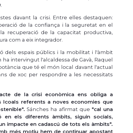
.
stes davant la crisi. Entre elles destaquen:
peració de la confiança i la seguretat en el
; la recuperació de la capacitat productiva,
tura com a eix integrador.
ó dels espais públics i la mobilitat i l'àmbit
 ha intervingut l'alcaldessa de Gavà, Raquel
otància que té el món local davant l'actual
ans de xoc per respondre a les necessitats
pacte de la crisi econòmica ens obliga a
es lcoals referents a noves economies que
tenible".
Sánches ha afirmat que
"cal una
ó en els diferents àmbits, siguin socials,
un impacte en cadascú de tots els àmbits".
amb més motiu hem de continuar apostant