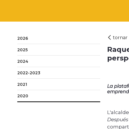
2026
Raque
2025
perspe
2024
2022-2023
2021
La plataf
emprendra
2020
L'alcald
Después 
compart