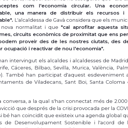
ceptes com l'economia circular.
Una econom
able, una manera de distribuir els recursos i
able".
L'alcaldessa de Gavà considera que els munici
 nova normalitat i que
"cal aprofitar aquesta si
es, circuits econòmics de proximitat que ens per
odem proveir des de les nostres ciutats, des del
r ocupació i reactivar de nou l'economia".
n intervingut els alcaldes i alcaldesses de Madrid,
ife, Cáceres, Bilbao, Sevilla, Murica, València, Pa
e). També han participat d'aquest esdeveniment al
ntaments de Viladecans, Sant Boi, Santa Coloma 
a conversa, a la qual s'han connectat més de 2.000 
nvicció que després de la crisi provocada per la CO
 si bé han coincidit que existeix una agenda global qu
us de Desenvolupament Sostenible i l'acord de