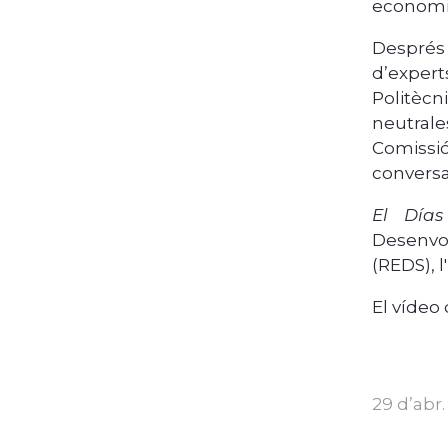
economia
Després 
d’expert
Politècn
neutrale
Comissió
conversa
El Días
Desenvol
(REDS), l
El vídeo
29 d’abr