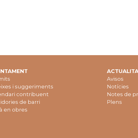
UNTAMENT
ACTUALIT
mits
Avisos
ixes i suggeriments
Notícies
endari contribuent
Notes de p
idories de barri
Plens
à en obres