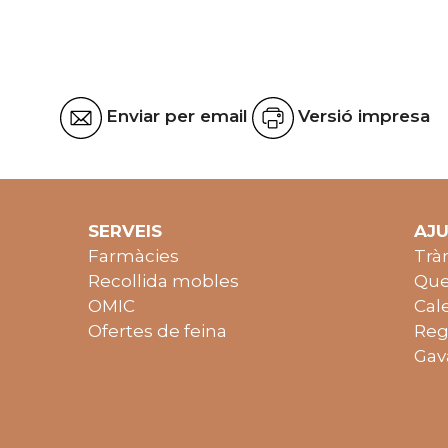
Enviar per email
Versió impresa
SERVEIS
AJ
Farmàcies
Trà
Recollida mobles
Que
OMIC
Cal
Ofertes de feina
Reg
Gav