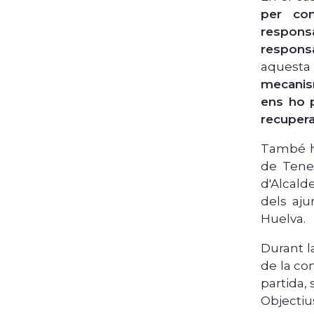
per con
respons
respons
aquesta
mecanism
ens ho p
recupera
També ha
de Tener
d'Alcald
dels aju
Huelva.
Durant l
de la co
partida,
Objecti