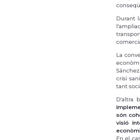
conseqüè
Durant l
l'amplia
transpor
comercia
La conver
econòmic
Sánchez.
crisi sa
tant soc
D'altra
implemen
són coh
visió in
econòmic
En el ca