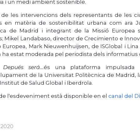
 i un medi ambient sostenible.
de les intervencions dels representants de les ciu
s en matèria de sostenibilitat urbana com ara Ju
ica de Madrid i integrant de la Missió Europea s
s; Mikel Landabaso, director de Crecimiento e Innov
 Europea, Mark Nieuwenhuijsen, de ISGlobal i Lina
 ha estat moderada pel periodista dels informatius 
 Depués será...
és una plataforma impulsada p
upament de la Universitat Politècnica de Madrid, l
'Institut de Salud Global i Iberdrola.
 de l'esdeveniment està disponible en el
canal del 
. 2020