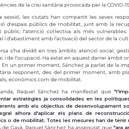
ncies de la crisi sanitària provocada per la COVID-19
a sessió, les ciutats han compartit les seves respo
ció d'espais públics de mobilitat, junt amb la recu
t públic; l'atenció col.lectiva als més vulnerables
l i d'abastiment amb l'activació del sector de la cul
sa s'ha dividit en tres àmbits: atenció social, gesti
 i de l'ocupació. Ha estat en aquest darrer àmbit on
 En un primer moment, Sánchez ja parlat de la imp
nitària responent, des del primer moment, amb pl
ials, econòmics com de mobilitat.
 banda, Raquel Sánchez ha manifestat que
"l'im
tar estratègies ja consolidades en les polítiqu
erents amb els objectius de desenvolupament sos
tegral alhora d'aplicar els plans de reconstrucci
s o de mobilitat. Totes les mesures han de tenir 
s de Gavà, Raquel Sánchez ha assegurat que
"ara 