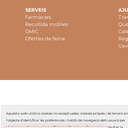
SERVEIS
AJ
Farmàcies
Trà
Recollida mobles
Que
OMIC
Cal
Ofertes de feina
Reg
Gav
Aquesta web utilitza cookies no exceptuades, cookies pròpies i de tercers 
l'objecte d'identificar les preferències i hàbits de navegació dels usuaris per
oferir una millor experiència. Pot modificar la configuració i consultar la