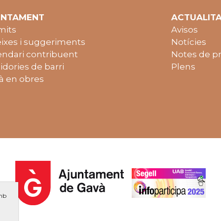
UNTAMENT
ACTUALIT
mits
Avisos
ixes i suggeriments
Notícies
endari contribuent
Notes de p
idories de barri
Plens
à en obres
amb