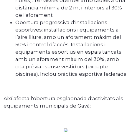
hores). Terrasses obertes amb taules a una
distància mínima de 2 m, i interiors al 30%
de l'aforament
Obertura progressiva d'instal·lacions
esportives: instal·lacions i equipaments a
l’aire lliure, amb un aforament màxim del
50% i control d’accés. Instal·lacions i
equipaments esportius en espais tancats,
amb un aforament màxim del 30%, amb
cita prèvia i sense vestidors (excepte
piscines). Inclou pràctica esportiva federada
Així afecta l'obertura esglaonada d'activitats als
equipaments municipals de Gavà: