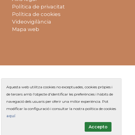
Política de privacitat
Política de cookies
Videovigilància
Mapa web
Aquesta web utilitza cookies no exceptuades, cookies pròpies i
de tercers amb l'objecte d'identificar les preferències i hàbits de
navegació dels usuaris per oferir una millor experiència. Pot
Plaça de Jaume Balmes s/n
|
modificar la configuració i consultar la nostra política de cookies
Telèfon
93 263 91 00
- Telèfon gratuït:
|
Contacte
aquí
Accepto