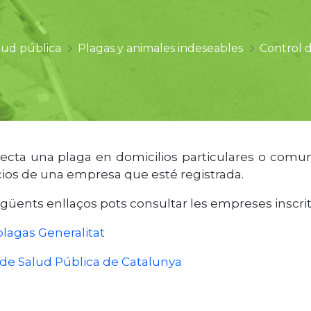
lud pública
Plagas y animales indeseables
Control 
tecta una plaga en domicilios particulares o com
icios de una empresa que esté registrada.
egüents enllaços pots consultar les empreses inscrit
plagas Generalitat
de Salud Pública de Catalunya