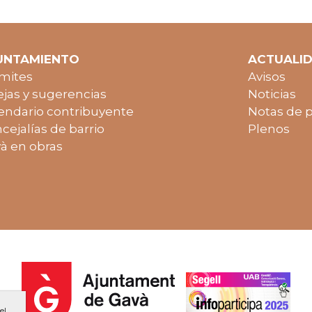
UNTAMIENTO
ACTUALI
mites
Avisos
jas y sugerencias
Noticias
endario contribuyente
Notas de 
cejalías de barrio
Plenos
à en obras
el