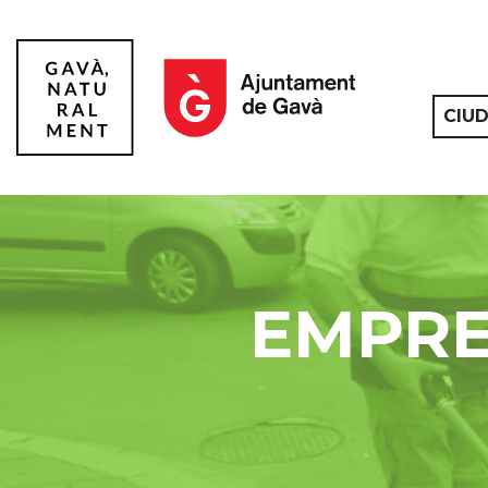
CIU
Gavà
EMPRE