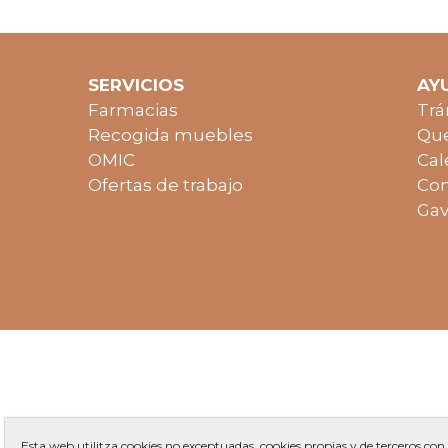
SERVICIOS
AY
Farmacias
Trá
Recogida muebles
Que
OMIC
Cal
Ofertas de trabajo
Con
Gav
Esta web utilitza cookies no exceptuadas, cookies propias y de terceros con 