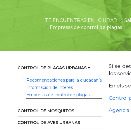
CIUDAD
Sa
Empresas de control de plagas
Si se de
CONTROL DE PLAGAS URBANAS
los serv
Recomendaciones para la ciudadanía
En els s
Información de interés
Empresas de control de plagas
Control 
Agencia 
CONTROL DE MOSQUITOS
CONTROL DE AVES URBANAS