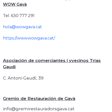
WOW Gavà
Tel. 630 777 291
hola@wowgava.cat
https://www.wowgava.cat/
Asociación de comerciantes i yvecinos Trías
Gaudí
C. Antoni Gaudí, 39
Gremio de Restauración de Gavà
info@gremirestauradorsgava.cat