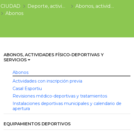
CIUDAD
Deporte, actividad física y salud
Abonos, actividades físico-deportivas y servicios
Abonos
ABONOS, ACTIVIDADES FÍSICO-DEPORTIVAS Y
SERVICIOS
Abonos
Actividades con inscripción previa
Casal Esportiu
Revisiones médico-deportivas y tratamientos
Instalaciones deportivas municipales y calendario de
apertura
EQUIPAMIENTOS DEPORTIVOS