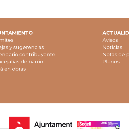
UNTAMIENTO
ACTUALI
mites
Avisos
jas y sugerencias
Noticias
endario contribuyente
Notas de 
cejalías de barrio
Plenos
à en obras