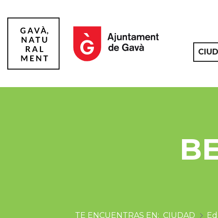
CIU
Gavà
B
CIUDAD
Ed