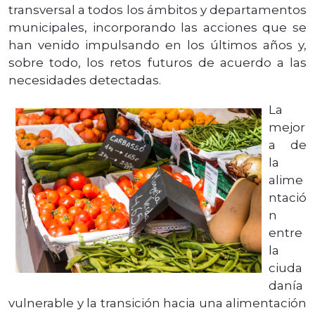
transversal a todos los ámbitos y departamentos
municipales, incorporando las acciones que se
han venido impulsando en los últimos años y,
sobre todo, los retos futuros de acuerdo a las
necesidades detectadas.
La
mejor
a de
la
alime
ntació
n
entre
la
ciuda
danía
vulnerable y la transición hacia una alimentación