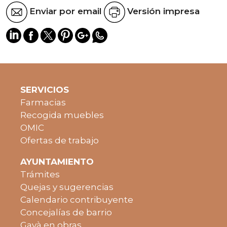
Enviar por email
Versión impresa
SERVICIOS
Farmacias
Recogida muebles
OMIC
Ofertas de trabajo
AYUNTAMIENTO
Trámites
Quejas y sugerencias
Calendario contribuyente
Concejalías de barrio
Gavà en obras