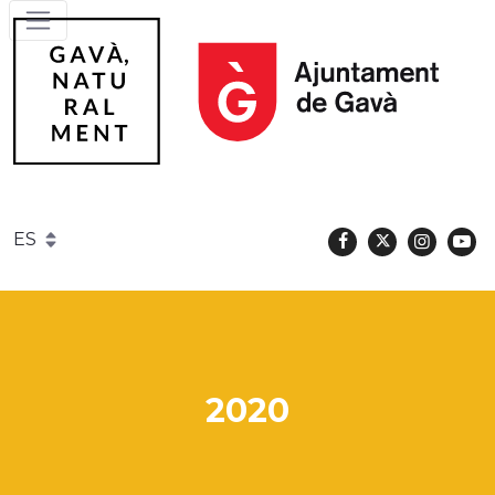
Facebook
Twitter
Instag
Y
Gavà
2020