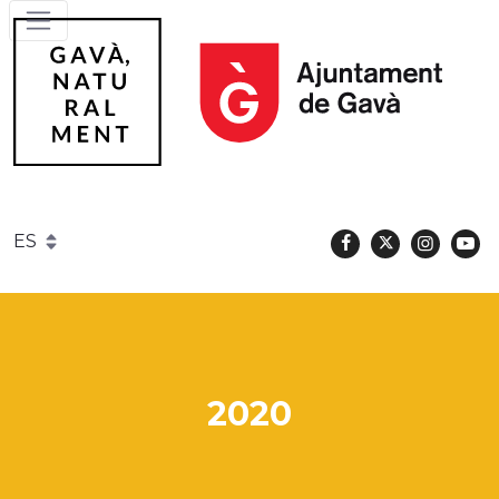
Facebook
Twitter
Instag
Y
Gavà
2020