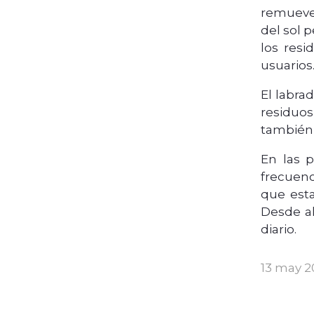
remueven
del sol 
los res
usuarios
El labra
residuo
también 
En las 
frecuenc
que esta
Desde ah
diario.
13 may 2