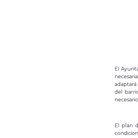
El Ayunta
necesaria
adaptará 
del barri
necesario
El plan d
condicion