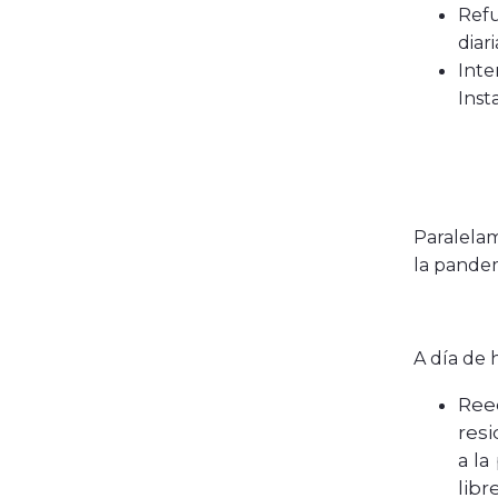
Refu
diar
Inte
Inst
Paralelam
la pandem
A día de 
Ree
resi
a la
lib