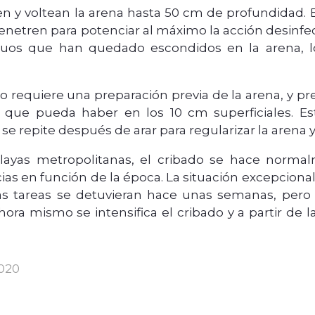
 y voltean la arena hasta 50 cm de profundidad. El 
penetren para potenciar al máximo la acción desinfe
iduos que han quedado escondidos en la arena, l
.
do requiere una preparación previa de la arena, y pr
s que pueda haber en los 10 cm superficiales. E
se repite después de arar para regularizar la arena 
playas metropolitanas, el cribado se hace norma
ias en función de la época. La situación excepciona
s tareas se detuvieran hace unas semanas, pero 
ora mismo se intensifica el cribado y a partir de l
020