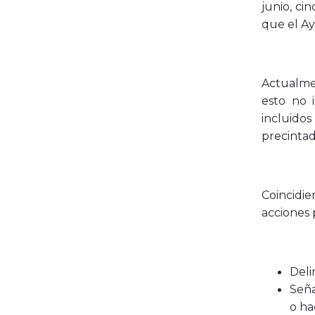
junio, ci
que el Ay
Actualmen
esto no 
incluidos
precintad
Coincidi
acciones 
Deli
Seña
o ha