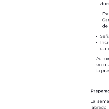
dura
Est
Gar
de 
Señ
Inc
sani
Asimi
en mar
la pr
Preparac
La sema
labrado