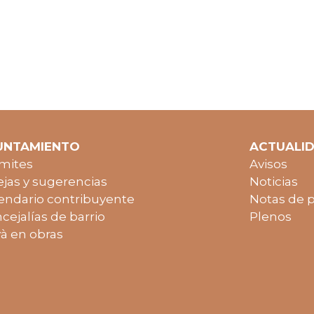
UNTAMIENTO
ACTUALI
mites
Avisos
jas y sugerencias
Noticias
endario contribuyente
Notas de 
cejalías de barrio
Plenos
à en obras