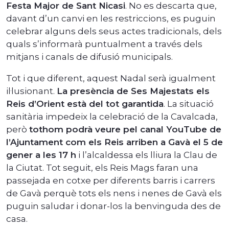
Festa Major de Sant Nicasi
. No es descarta que,
davant d’un canvi en les restriccions, es puguin
celebrar alguns dels seus actes tradicionals, dels
quals s’informarà puntualment a través dels
mitjans i canals de difusió municipals.
Tot i que diferent, aquest Nadal serà igualment
il·lusionant.
La presència de Ses Majestats els
Reis d’Orient està del tot garantida
. La situació
sanitària impedeix la celebració de la Cavalcada,
però
tothom podrà veure pel canal YouTube de
l’Ajuntament com els Reis arriben a Gavà el 5 de
gener a les 17 h
i l’alcaldessa els lliura la Clau de
la Ciutat. Tot seguit, els Reis Mags faran una
passejada en cotxe per diferents barris i carrers
de Gavà perquè tots els nens i nenes de Gavà els
puguin saludar i donar-los la benvinguda des de
casa.