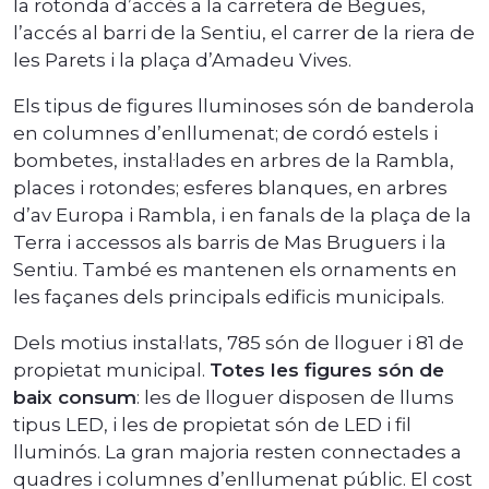
la rotonda d’accés a la carretera de Begues,
l’accés al barri de la Sentiu, el carrer de la riera de
les Parets i la plaça d’Amadeu Vives.
Els tipus de figures lluminoses són de banderola
en columnes d’enllumenat; de cordó estels i
bombetes, instal·lades en arbres de la Rambla,
places i rotondes; esferes blanques, en arbres
d’av Europa i Rambla, i en fanals de la plaça de la
Terra i accessos als barris de Mas Bruguers i la
Sentiu. També es mantenen els ornaments en
les façanes dels principals edificis municipals.
Dels motius instal·lats, 785 són de lloguer i 81 de
propietat municipal.
Totes les figures són de
baix consum
: les de lloguer disposen de llums
tipus LED, i les de propietat són de LED i fil
lluminós. La gran majoria resten connectades a
quadres i columnes d’enllumenat públic. El cost