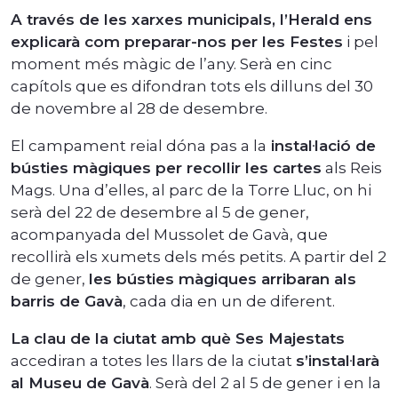
A través de les xarxes municipals, l’Herald ens
explicarà com preparar-nos per les Festes
i pel
moment més màgic de l’any. Serà en cinc
capítols que es difondran tots els dilluns del 30
de novembre al 28 de desembre.
El campament reial dóna pas a la
instal·lació de
bústies màgiques per recollir les cartes
als Reis
Mags. Una d’elles, al parc de la Torre Lluc, on hi
serà del 22 de desembre al 5 de gener,
acompanyada del Mussolet de Gavà, que
recollirà els xumets dels més petits. A partir del 2
de gener,
les bústies màgiques arribaran als
barris de Gavà
, cada dia en un de diferent.
La clau de la ciutat amb què Ses Majestats
accediran a totes les llars de la ciutat
s’instal·larà
al Museu de Gavà
. Serà del 2 al 5 de gener i en la