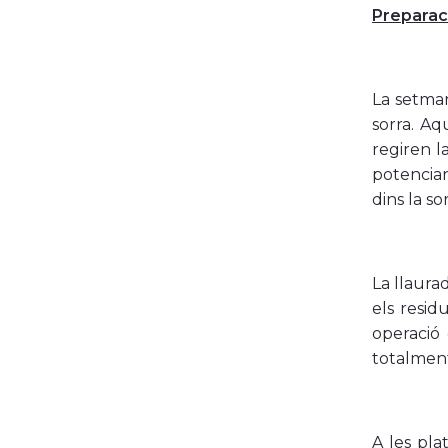
Preparaci
La setma
sorra. A
regiren l
potenciar
dins la so
La llaura
els resid
operació 
totalmen
A les pla