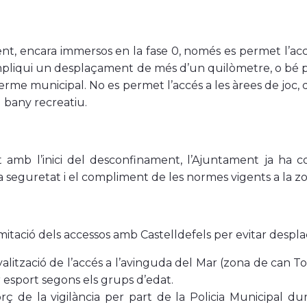
t, encara immersos en la fase 0, només es permet l’acc
mpliqui un desplaçament de més d’un quilòmetre, o bé per 
terme municipal. No es permet l’accés a les àrees de j
el bany recreatiu.
nt amb l’inici del desconfinament, l’Ajuntament ja ha 
la seguretat i el compliment de les normes vigents a la z
mitació
dels accessos amb Castelldefels per evitar despl
alització de l’accés a l’avinguda del Mar (zona de can To
r esport segons els grups d’edat.
rç de la vigilància per part de la Policia Municipal 