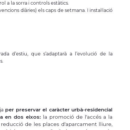
l a la sorra i controls estàtics.
encions diàries) els caps de setmana. I instal·lació
ada d’estiu, que s’adaptarà a l’evolució de la
s.
tja
per preservar el caràcter urbà-residencial
sa en dos eixos:
la promoció de l'accés a la
la reducció de les places d'aparcament lliure,