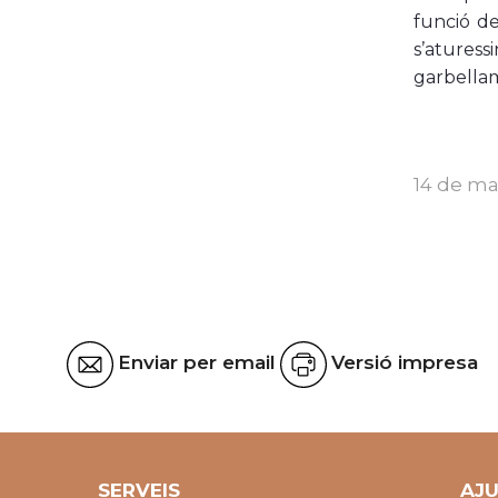
funció de
s’aturess
garbellame
14 de ma
Enviar per email
Versió impresa
SERVEIS
AJ