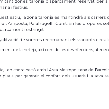
imitant zones taronja d'aparcament reservat per a
ana i festius.
est estiu, la zona taronja es mantindrà als carrers d
raf, Amposta, Palafrugell i Cunit. En les properes se
parcament restringit.
alització de voreres recomanant els vianants circul
ement de la
neteja, així com de les desinfeccions, atenen
ix, i en coordinació amb l’Àrea Metropolitana de Barcel
e platja per garantir el confort dels usuaris i la seva s