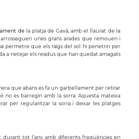
nament de
la platja de Gavà, amb el llaurat de la
ue arrosseguen unes grans arades que remouen i
-lai permetre que els raigs del sol hi penetrin per
uda a netejar els residus que han quedat amagats
anera que abans es fa un garbellament per retirar
uè no es barregin amb la sorra. Aquesta mateixa
r per regularitzar la sorra i deixar les platges
 durant tot l’any amb diferents freqüències en