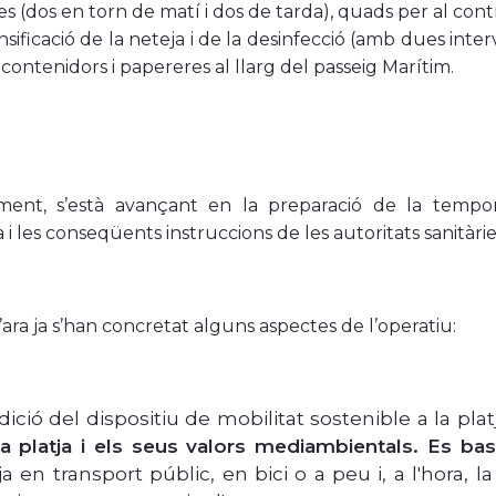
ies (dos en torn de matí i dos de tarda), quads per al contro
nsificació de la neteja i de la desinfecció (amb dues interv
 contenidors i papereres al llarg del passeig Marítim.
lament, s’està avançant en la preparació de la tempor
i les conseqüents instruccions de les autoritats sanitàrie
’ara ja s’han concretat alguns aspectes de l’operatiu:
ició del dispositiu de mobilitat sostenible a la pla
la platja i els seus valors mediambientals. Es ba
ja en transport públic, en bici o a peu i, a l'hora, 