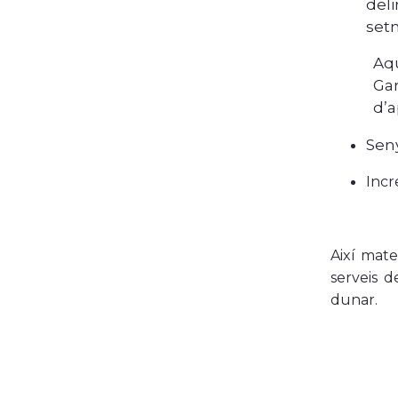
del
setm
Aqu
Gar
d’a
Seny
Incr
Així mate
serveis d
dunar.