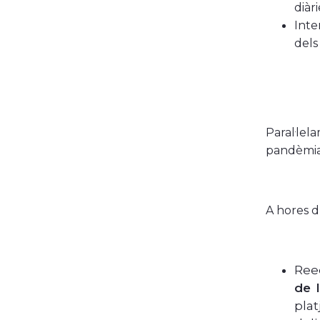
diàr
Inte
dels
Paral·le
pandèmia 
A hores d
Reed
de 
plat