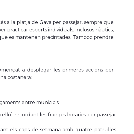
és a la platja de Gavà per passejar, sempre que
practicar esports individuals, inclosos nàutics,
oc, que es mantenen precintades. Tampoc prendre
començat a desplegar les primeres accions per
ona costanera:
açaments entre municipis.
relló) recordant les franges horàries per passejar
durant els caps de setmana amb quatre patrulles