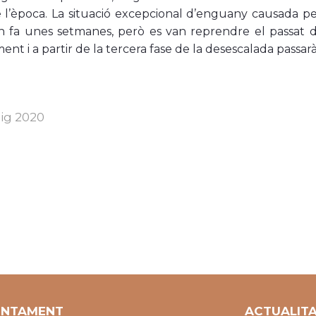
 l’època. La situació excepcional d’enguany causada p
in fa unes setmanes, però es van reprendre el passat dill
nt i a partir de la tercera fase de la desescalada passarà 
ig 2020
UNTAMENT
ACTUALIT