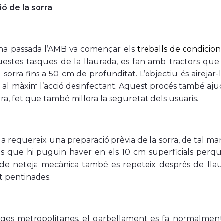
ó de la sorra
na passada l’AMB va començar els
treballs de condicio
questes tasques de la llaurada, es fan amb tractors q
a sorra fins a 50 cm de profunditat. L’objectiu és airejar
 al màxim l’acció desinfectant. Aquest procés també aj
rra, fet que també millora la seguretat dels usuaris.
da requereix una preparació prèvia de la sorra, de tal m
us que hi puguin haver en els 10 cm superficials perq
de neteja mecànica també es repeteix després de llaura
t pentinades.
tges metropolitanes, el garbellament es fa normalment