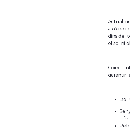
Actualmen
això no i
dins del 
el sol ni 
Coincidi
garantir 
Deli
Seny
o fe
Refo