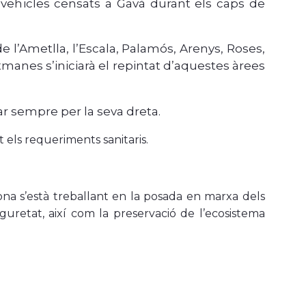
 vehicles censats a Gavà durant els caps de
e l’Ametlla, l’Escala, Palamós, Arenys, Roses,
tmanes s’iniciarà el repintat d’aquestes àrees
ar sempre per la seva dreta.
t els requeriments sanitaris.
ona s’està treballant en la posada en marxa dels
eguretat, així com la preservació de l’ecosistema