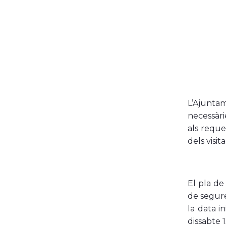
L’Ajunta
necessàri
als reque
dels visit
El pla de
de seguret
la data i
dissabte 1