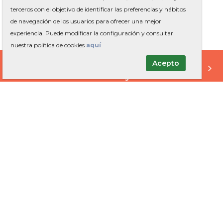
terceros con el objetivo de identificar las preferencias y hábitos
Saltar al 
de navegación de los usuarios para ofrecer una mejor
experiencia. Puede modificar la configuración y consultar
nuestra política de cookies
aquí
Ayuntamiento de Gavà | 
lado
Afectaciones reforma av. Era
Acepto
Anterior
S
CESIÓN
EQUIPAMIENTOS
MUNICIPALES
TRAMITACIÓN
Y ATENCIÓN