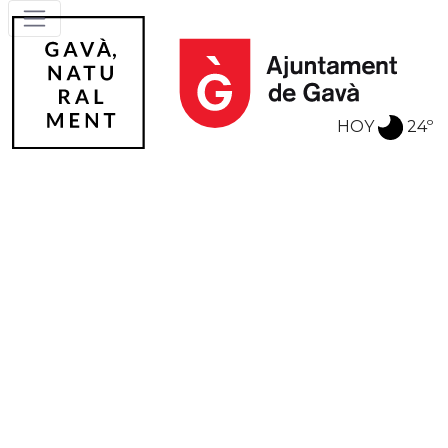
HOY
24º
Gavà