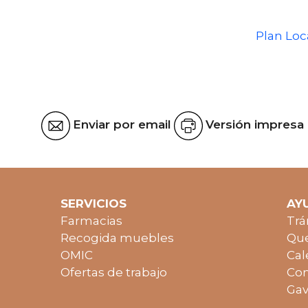
Plan Loc
Enviar por email
Versión impresa
SERVICIOS
AY
Farmacias
Trá
Recogida muebles
Que
OMIC
Cal
Ofertas de trabajo
Con
Gav