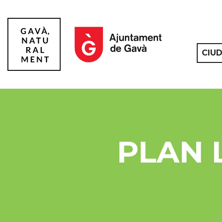
CIU
Gavà
PLAN 