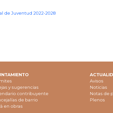
al de Juventud 2022-2028
UNTAMIENTO
ACTUALI
mites
Avisos
jas y sugerencias
Noticias
endario contribuyente
Notas de 
cejalías de barrio
Plenos
à en obras