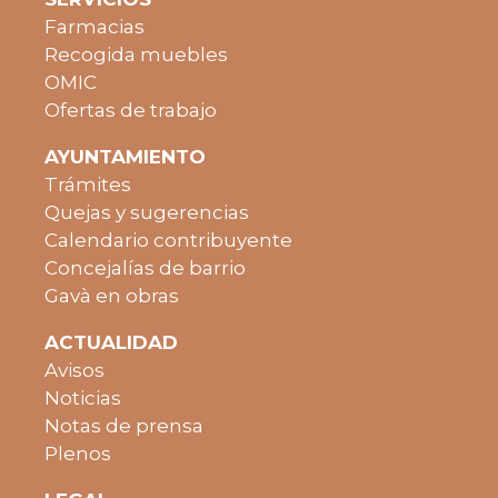
Farmacias
Recogida muebles
Haremos visitas periódicas a los establecimientos para
OMIC
hablar directamente con ustedes.
Ofertas de trabajo
Teléfono de contacto del departamento de obras: 93 263
AYUNTAMIENTO
91 00 ej. 9368
Trámites
Quejas y sugerencias
Mail de contacto del departamento de obras:
Calendario contribuyente
projectesedificacio@gava.cat
Concejalías de barrio
Gavà en obras
Mail de contacto del departamento de Comercio,
ACTUALIDAD
Turismo y Ferias:
comercifires@gava.cat
Avisos
Noticias
Notas de prensa
Plenos