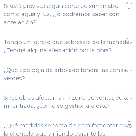
definitivo
.
Si está previsto algún corte de suministro
Se cambia el alumbrado de la avenida, el nuevo
como agua y luz, ¿lo podremos saber con
alumbrado cumplirá con la normativa vigente.
antelación?
Se avisará con antelación los cortes de agua y luz de la
Tengo un letrero que sobresale de la fachada.
zona afectada, si es el caso. Sólo en casos de accidente o
¿Tendrá alguna afectación por la obra?
avería no se podrá realizar este aviso previo.
¿Qué tipología de arbolado tendrá las zonas
verdes?
Si las obras afectan a mi zona de ventas i/o a
En la acera montaña se conservarán la mayoría de
mi entrada, ¿cómo se gestionará esto?
tipuanas existentes que configuran el paseo arbolado. En
el tramo desde la c. Jaume I hasta las escaleras mecánicas
se incorpora una nueva hilera de arbolado alternando
¿Qué medidas se tomarán para fomentar que
Esto dependerá de la fase concreta de la obra. Se
tilos y xicandres
.
la clientela siga viniendo durante las