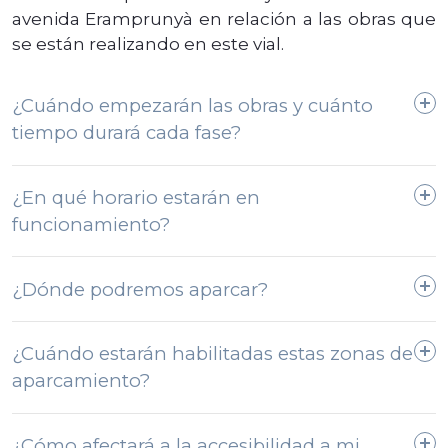
avenida Eramprunyà en relación a las obras que
se están realizando en este vial.
¿Cuándo empezarán las obras y cuánto
tiempo durará cada fase?
¿En qué horario estarán en
Las obras comenzaron el 19 de enero y se espera que
funcionamiento?
duren aproximadamente 14 meses.
De lunes a viernes en horario de 8 a 17 h. Ocasionalmente
¿Dónde podremos aparcar?
• Primera fase: de enero a marzo.
puede trabajarse algún sábado por la mañana de 8 a 13 h,
en función de la evolución de la obra.
• Segunda fase: de abril a julio.
¿Cuándo estarán habilitadas estas zonas de
Se ha habilitado un espacio de aparcamiento provisional
aparcamiento?
en la propia avenida y próximamente se abrirá el nuevo
• Tercera fase: de agosto a noviembre.
aparcamiento en la c. Roger de Flor para estacionar los
vehículos.
¿Cómo afectará a la accesibilidad a mi