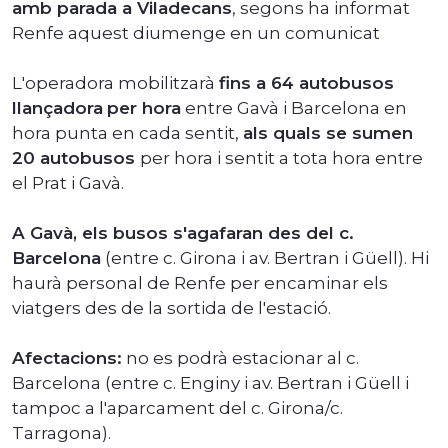
amb parada a Viladecans
, segons ha informat
Renfe aquest diumenge en un comunicat
L'operadora mobilitzarà
fins a 64 autobusos
llançadora
per hora
entre Gavà i Barcelona en
hora punta en cada sentit,
als quals se sumen
20 autobusos
per hora i sentit a tota hora entre
el Prat i Gavà.
A Gavà, els busos s'agafaran des del c.
Barcelona
(entre c. Girona i av. Bertran i Güell). Hi
haurà personal de Renfe per encaminar els
viatgers des de la sortida de l'estació.
Afectacions:
no es podrà estacionar al c.
Barcelona (entre c. Enginy i av. Bertran i Güell i
tampoc a l'aparcament del c. Girona/c.
Tarragona).