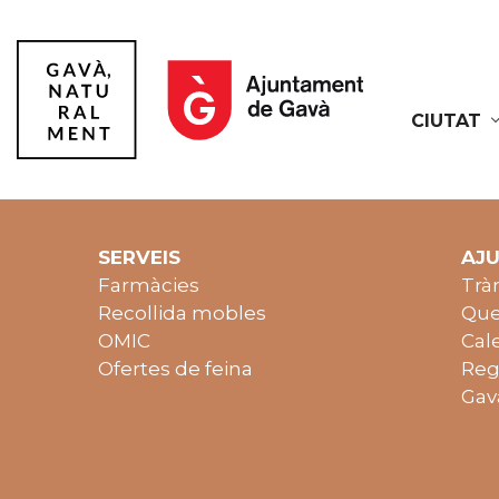
CIUTAT
Gavà
SERVEIS
AJ
Farmàcies
Trà
Recollida mobles
Que
OMIC
Cal
Ofertes de feina
Reg
Gav