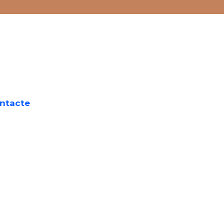
on gratuït:
ntacte