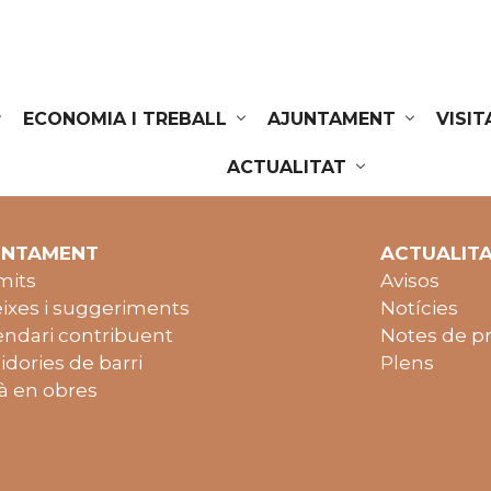
ECONOMIA I TREBALL
AJUNTAMENT
VISIT
ACTUALITAT
UNTAMENT
ACTUALIT
mits
Avisos
ixes i suggeriments
Notícies
endari contribuent
Notes de p
idories de barri
Plens
à en obres