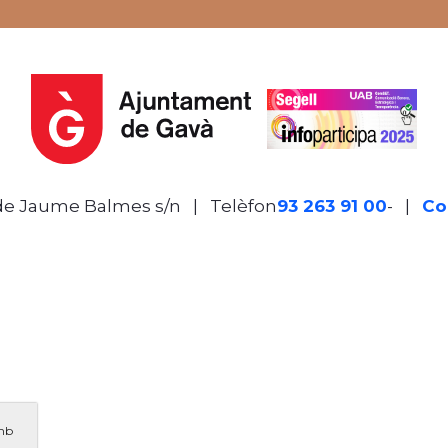
de Jaume Balmes s/n
|
Telèfon
93 263 91 00
- Telèf
|
Co
amb