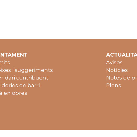
UNTAMENT
ACTUALIT
mits
Avisos
ixes i suggeriments
Notícies
endari contribuent
Notes de p
idories de barri
Plens
à en obres