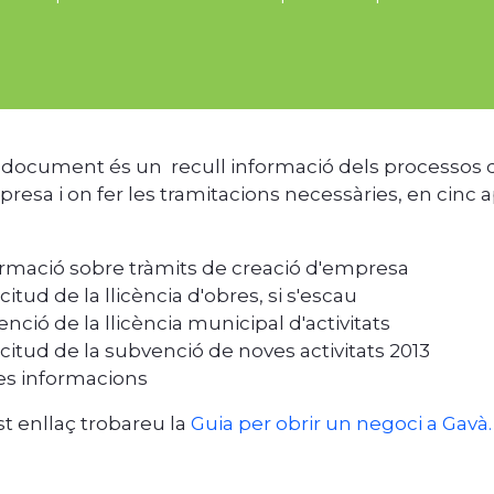
document és un recull informació dels processos qu
resa i on fer les tramitacions necessàries, en cinc a
ormació sobre tràmits de creació d'empresa
licitud de la llicència d'obres, si s'escau
nció de la llicència municipal d'activitats
licitud de la subvenció de noves activitats 2013
es informacions
t enllaç trobareu la
Guia per obrir un negoci a Gavà.