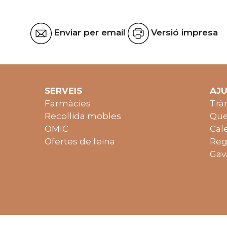
Enviar per email
Versió impresa
SERVEIS
AJ
Farmàcies
Trà
Recollida mobles
Que
OMIC
Cal
Ofertes de feina
Reg
Gav