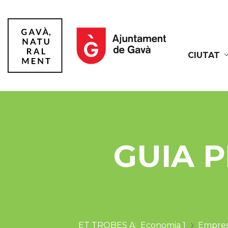
CIUTAT
Gavà
GUIA P
Economia 1
Empres