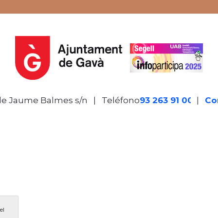
de Jaume Balmes s/n
|
Teléfono
93 263 91 00
-
|
Co
el