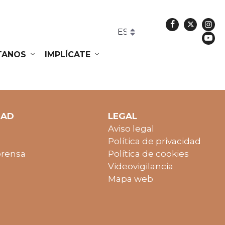
Facebook
Twitte
In
Yo
ÍTANOS
IMPLÍCATE
DAD
LEGAL
Aviso legal
Política de privacidad
prensa
Política de cookies
Videovigilancia
Mapa web