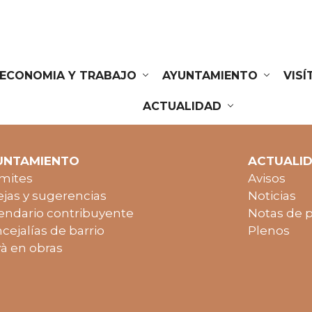
ECONOMIA Y TRABAJO
AYUNTAMIENTO
VIS
ACTUALIDAD
UNTAMIENTO
ACTUALI
mites
Avisos
jas y sugerencias
Noticias
endario contribuyente
Notas de 
cejalías de barrio
Plenos
à en obras