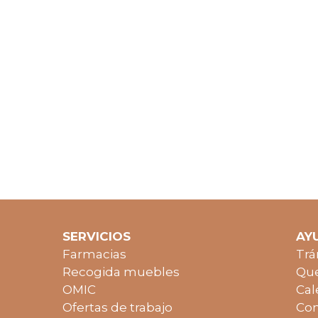
SERVICIOS
AY
Farmacias
Trá
Recogida muebles
Que
OMIC
Cal
Ofertas de trabajo
Con