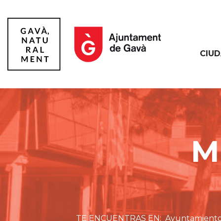
CIU
Gavà
M
Ayuntamient