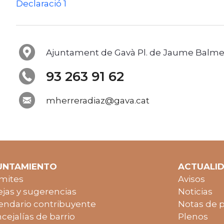
Declaració 1
Ajuntament de Gavà Pl. de Jaume Balmes
93 263 91 62
mherreradiaz@gava.cat
UNTAMIENTO
ACTUALI
mites
Avisos
jas y sugerencias
Noticias
endario contribuyente
Notas de 
cejalías de barrio
Plenos