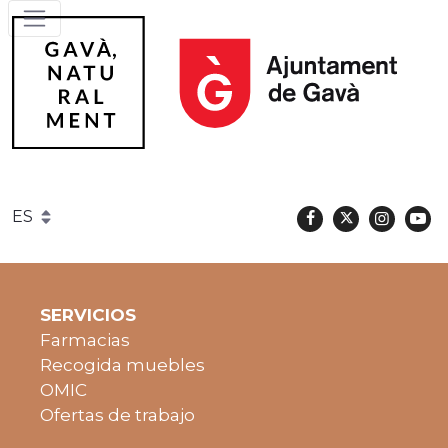
Facebook
Twitter
Instag
Y
Gavà
SERVICIOS
Farmacias
Recogida muebles
OMIC
Ofertas de trabajo