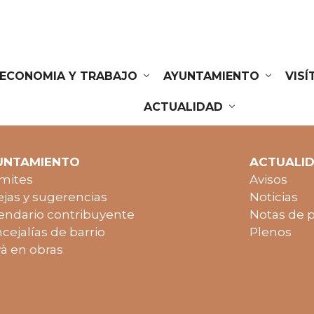
ECONOMIA Y TRABAJO
AYUNTAMIENTO
VIS
ACTUALIDAD
UNTAMIENTO
ACTUALI
mites
Avisos
jas y sugerencias
Noticias
endario contribuyente
Notas de 
cejalías de barrio
Plenos
à en obras