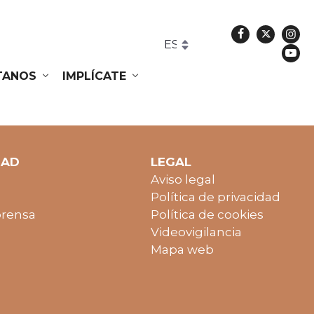
Facebook
Twitte
In
Yo
ÍTANOS
IMPLÍCATE
DAD
LEGAL
Aviso legal
Política de privacidad
prensa
Política de cookies
Videovigilancia
Mapa web