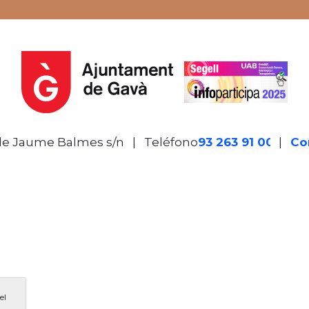
de Jaume Balmes s/n
|
Teléfono
93 263 91 00
-
|
Co
el