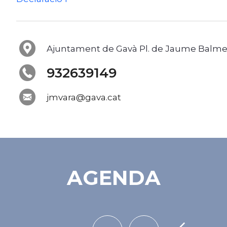
Ajuntament de Gavà Pl. de Jaume Balmes
932639149
jmvara@gava.cat
AGENDA