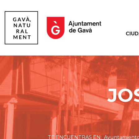
CIU
Gavà
JO
Ayuntamient