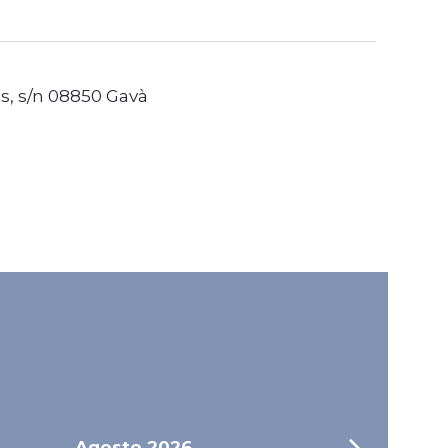
, s/n 08850 Gavà
Agosto
2026