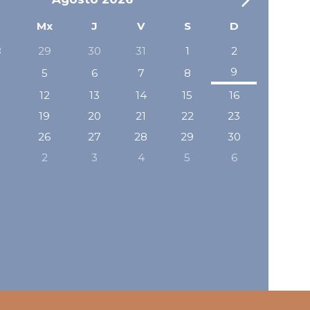
Mes
Mx
J
V
S
D
8
29
30
31
1
2
r
siguien
9
5
6
7
8
12
13
14
15
16
8
19
20
21
22
23
5
26
27
28
29
30
2
3
4
5
6