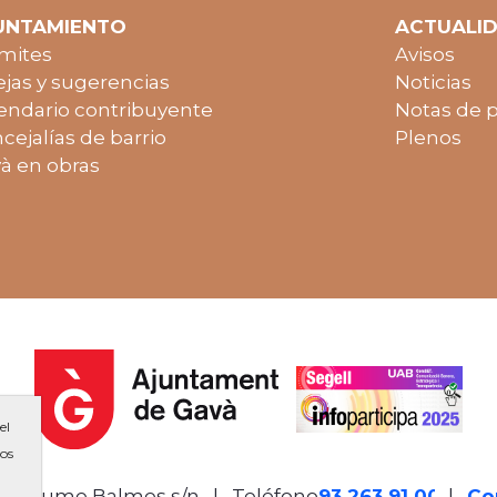
UNTAMIENTO
ACTUALI
mites
Avisos
jas y sugerencias
Noticias
endario contribuyente
Notas de 
cejalías de barrio
Plenos
à en obras
el
ios
de Jaume Balmes s/n
|
Teléfono
93 263 91 00
-
|
Co