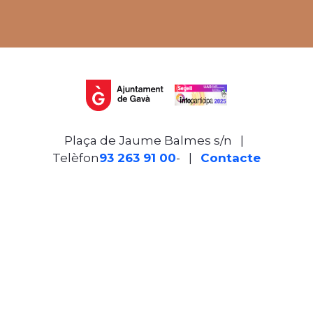
Plaça de Jaume Balmes s/n
|
Telèfon
93 263 91 00
- Telèfon gratuït:
|
Contacte