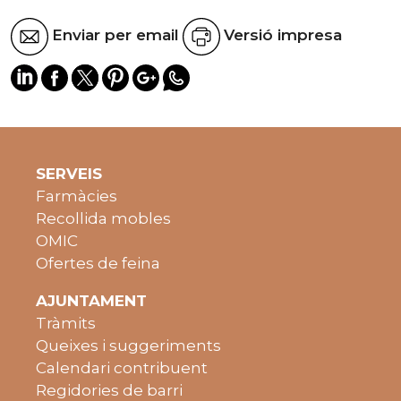
Enviar per email
Versió impresa
SERVEIS
Farmàcies
Recollida mobles
OMIC
Ofertes de feina
AJUNTAMENT
Tràmits
Queixes i suggeriments
Calendari contribuent
Regidories de barri