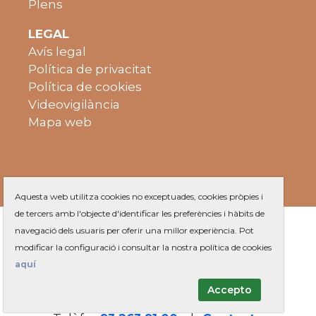
Plens
LEGAL
Avís legal
Política de privacitat
Política de cookies
Videovigilància
Mapa web
Aquesta web utilitza cookies no exceptuades, cookies pròpies i
de tercers amb l'objecte d'identificar les preferències i hàbits de
navegació dels usuaris per oferir una millor experiència. Pot
modificar la configuració i consultar la nostra política de cookies
aquí
Accepto
Plaça de Jaume Balmes s/n
|