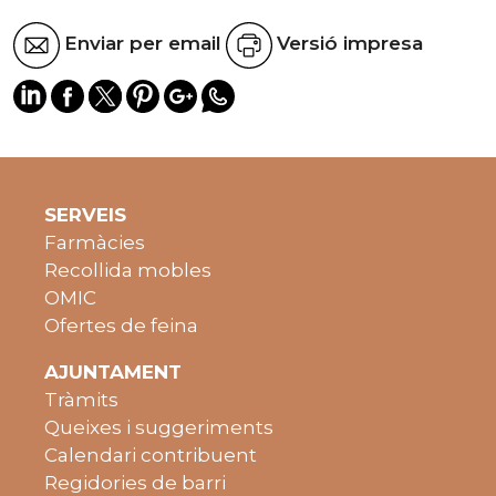
Enviar per email
Versió impresa
SERVEIS
Farmàcies
Recollida mobles
OMIC
Ofertes de feina
AJUNTAMENT
Tràmits
Queixes i suggeriments
Calendari contribuent
Regidories de barri