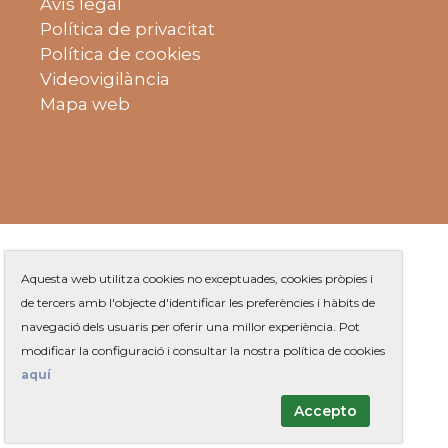
Avís legal
Política de privacitat
Política de cookies
Videovigilància
Mapa web
Aquesta web utilitza cookies no exceptuades, cookies pròpies i
de tercers amb l'objecte d'identificar les preferències i hàbits de
navegació dels usuaris per oferir una millor experiència. Pot
modificar la configuració i consultar la nostra política de cookies
Plaça de Jaume Balmes s/n
|
aquí
Telèfon
93 263 91 00
- Telèfon gratuït:
|
Contacte
Accepto