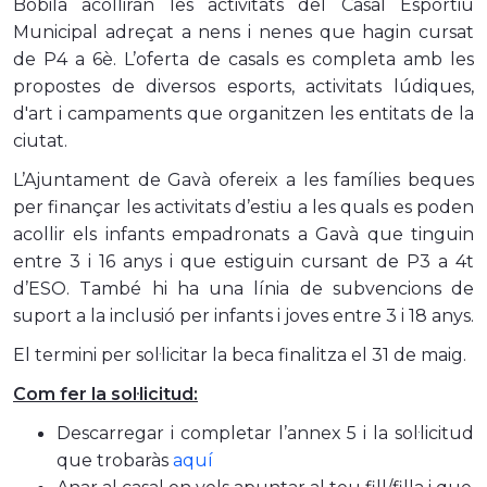
Bòbila acolliran les activitats del Casal Esportiu
Municipal adreçat a nens i nenes que hagin cursat
de P4 a 6è. L’oferta de casals es completa amb les
propostes de diversos esports, activitats lúdiques,
d'art i campaments que organitzen les entitats de la
ciutat.
L’Ajuntament de Gavà ofereix a les famílies beques
per finançar les activitats d’estiu a les quals es poden
acollir els infants empadronats a Gavà que tinguin
entre 3 i 16 anys i que estiguin cursant de P3 a 4t
d’ESO. També hi ha una línia de subvencions de
suport a la inclusió per infants i joves entre 3 i 18 anys.
El termini per sol·licitar la beca finalitza el 31 de maig.
Com fer la sol·licitud:
Descarregar i completar l’annex 5 i la sol·licitud
que trobaràs
aquí