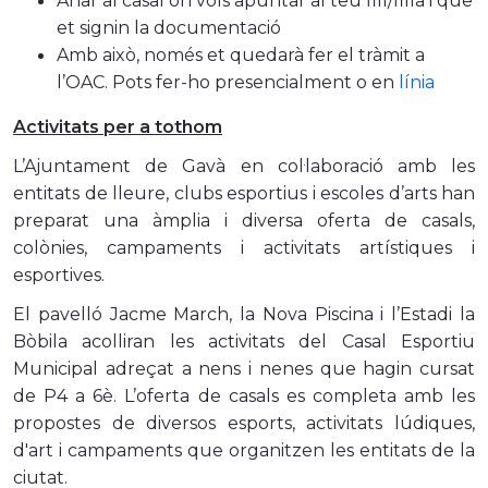
Anar al casal on vols apuntar al teu fill/filla i que
et signin la documentació
Amb això, només et quedarà fer el tràmit a
l’OAC. Pots fer-ho presencialment o en
línia
Activitats per a tothom
L’Ajuntament de Gavà en col·laboració amb les
entitats de lleure, clubs esportius i escoles d’arts han
preparat una àmplia i diversa oferta de casals,
colònies, campaments i activitats artístiques i
esportives.
El pavelló Jacme March, la Nova Piscina i l’Estadi la
Bòbila acolliran les activitats del Casal Esportiu
Municipal adreçat a nens i nenes que hagin cursat
de P4 a 6è. L’oferta de casals es completa amb les
propostes de diversos esports, activitats lúdiques,
d'art i campaments que organitzen les entitats de la
ciutat.