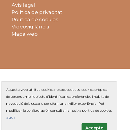
Avís legal
Política de privacitat
Política de cookies
Videovigilància
Mapa web
Aquesta web utilitza cookies no exceptuades, cookies pròpies i
de tercers amb l'objecte d'identificar les preferències i hàbits de
navegació dels usuaris per oferir una millor experiència. Pot
Plaça de Jaume Balmes s/n
|
modificar la configuració i consultar la nostra política de cookies
Telèfon
93 263 91 00
- Telèfon gratuït:
|
Contacte
aquí
Accepto