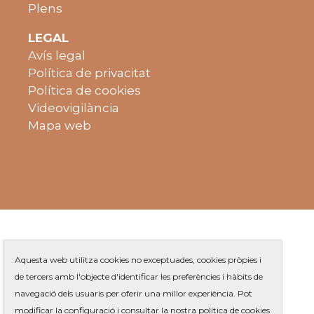
Plens
LEGAL
Avís legal
Política de privacitat
Política de cookies
Videovigilància
Mapa web
Aquesta web utilitza cookies no exceptuades, cookies pròpies i
de tercers amb l'objecte d'identificar les preferències i hàbits de
navegació dels usuaris per oferir una millor experiència. Pot
Plaça de Jaume Balmes s/n
|
modificar la configuració i consultar la nostra política de cookies