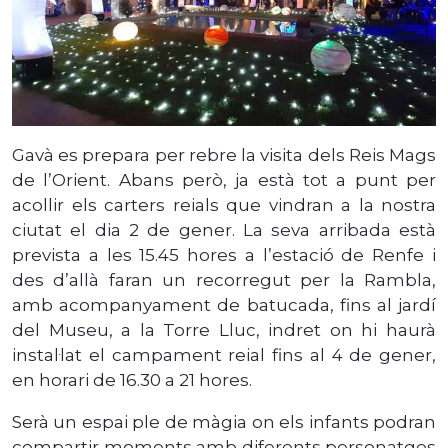
Gavà es prepara per rebre la visita dels Reis Mags
de l’Orient. Abans però, ja està tot a punt per
acollir els carters reials que vindran a la nostra
ciutat el dia 2 de gener. La seva arribada està
prevista a les 15.45 hores a l’estació de Renfe i
des d’allà faran un recorregut per la Rambla,
amb acompanyament de batucada, fins al jardí
del Museu, a la Torre Lluc, indret on hi haurà
instal·lat el campament reial fins al 4 de gener,
en horari de 16.30 a 21 hores.
Serà un espai ple de màgia on els infants podran
compartir moments amb diferents personatges