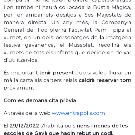
i on també hi haurà col·locada la Bústia Màgica,
per fer arribar els desitjos a Ses Majestats de
manera directa. Un any més, la Companyia
General del Foc oferirà l’activitat Pam i pipa al
xumet, on un dels personatges de la imatgeria
festiva gavanenca, el Mussolet, recollirà els
xumets de tots els infants que decideixin deixar
d’utilitzar-los
És important
tenir present
que si voleu lliurar en
mà la carta als carters reials
caldrà reservar torn
prèviament.
Com es demana cita prèvia
A través de la web
www.entrapolis.com
El
29/12/2022
s'habilita pels
nens i nenes de les
escoles de Gavà que hagin rebut un codi.