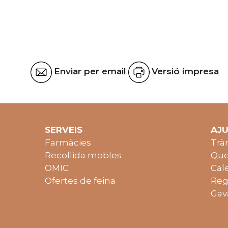
Enviar per email
Versió impresa
SERVEIS
AJ
Farmàcies
Trà
Recollida mobles
Que
OMIC
Cal
Ofertes de feina
Reg
Gav