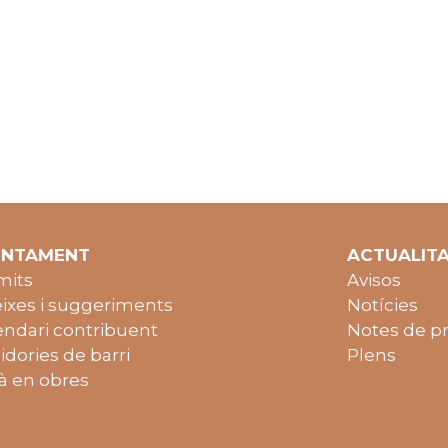
UNTAMENT
ACTUALIT
mits
Avisos
ixes i suggeriments
Notícies
endari contribuent
Notes de p
idories de barri
Plens
à en obres