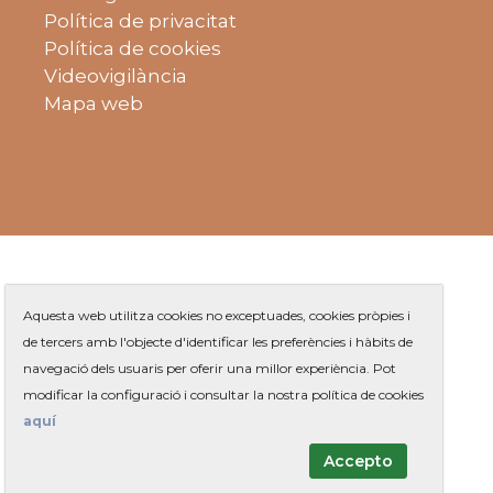
Política de privacitat
Política de cookies
Videovigilància
Mapa web
Aquesta web utilitza cookies no exceptuades, cookies pròpies i
de tercers amb l'objecte d'identificar les preferències i hàbits de
navegació dels usuaris per oferir una millor experiència. Pot
Plaça de Jaume Balmes s/n
|
modificar la configuració i consultar la nostra política de cookies
Telèfon
93 263 91 00
- Telèfon gratuït:
|
Contacte
aquí
Accepto