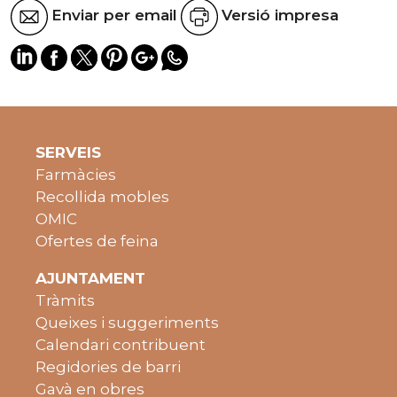
Enviar per email
Versió impresa
SERVEIS
Farmàcies
Recollida mobles
OMIC
Ofertes de feina
AJUNTAMENT
Tràmits
Queixes i suggeriments
Calendari contribuent
Regidories de barri
Gavà en obres