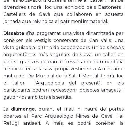
de les excavacions dutes a terme al Castell. També
divendres tindrà lloc una exhibició dels Bastoners i
Castellers de Gavà que col·laboren en aquesta
jornada que reivindica el patrimoni immaterial.
Dissabte
s’ha programat una visita dinamitzada per
conèixer els vestigis conservats de Can Valls; una
visita guiada a la Unió de Cooperadors, un dels espais
arquitectònics més singulars de Gavà; un taller on
petits i grans es podran disfressar amb indumentària
d’època i fer-se la seva pròpia vestimenta. A més, amb
motiu del Dia Mundial de la Salut Mental, tindrà lloc
el taller
“Arqueologia del present”, on els
participants podran redescobrir objectes amagats i
gaudir-los amb tots els sentits.
Ja
diumenge
, durant el matí hi haurà de portes
obertes al Parc Arqueològic Mines de Gavà i al
Refugi antiaeri. A més, es podrà conèixer la