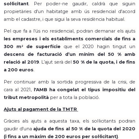
sol·licitant
. Per poder-ne gaudir, caldrà que siguin 
propietàries d'un habitatge amb ús residencial d'acord 
amb el cadastre, i que sigui la seva residència habitual. 
Pel que fa a l’ús no residencial, podran demanar els ajuts 
les empreses i els establiments comercials de fins a 
300 m
 de superfície
 que el 2020 hagin tingut un 
2
descens de facturació d’un mínim del 50 % amb 
relació al 2019
. L’ajut serà del 
50 % de la quota, i de fins 
a 200 euros
. 
Per continuar amb la sortida progressiva de la crisi, de 
cara al 2021, 
l'AMB ha congelat el tipus impositiu del 
tribut metropolità 
per a tota la població.
Ajuts al pagament de la TMTR 
Gràcies als ajuts a aquesta taxa, els sol·licitants podran 
gaudir d'una 
ajuda de fins al 50 % de la quota del 2020 
(i fins a un màxim de 200 euros per sol·licitant)
. 