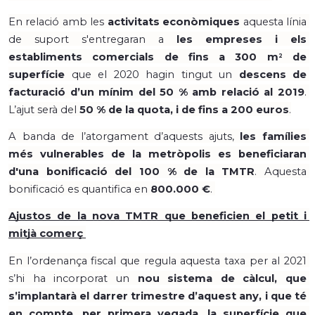
En relació amb les 
activitats econòmiques
 aquesta línia 
de suport s'entregaran a 
les empreses i els 
establiments comercials de fins a 300 m
 de 
2
superfície
 que el 2020 hagin tingut un 
descens de 
facturació d’un mínim del 50 % amb relació al 2019
. 
L’ajut serà del 
50 % de la quota, i de fins a 200 euros
.
A banda de l’atorgament d’aquests ajuts, 
les famílies 
més vulnerables de la metròpolis es beneficiaran 
d'una bonificació del 100 % de la TMTR
. Aquesta 
bonificació es quantifica en 
800.000 €
. 
Ajustos de la nova TMTR que beneficien el petit i 
mitjà comerç 
En l’ordenança fiscal que regula aquesta taxa per al 2021 
s’hi ha incorporat un 
nou sistema de càlcul, que 
s’implantarà el darrer trimestre d’aquest any, i que té 
en compte, per primera vegada, la superfície que 