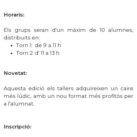
Horaris:
Els grups seran d'un màxim de 10 alumnes,
distribuïts en:
Torn 1: de 9 a 11 h
Torn 2: d' 11 a 13 h
Novetat:
Aquesta edició els tallers adquireixen un caire
més lúdic, amb un nou format més profitós per
a l'alumnat.
Inscripció: