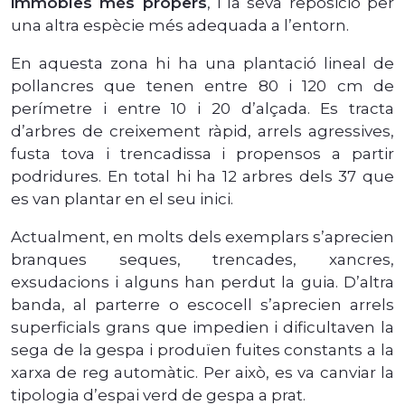
immobles més propers
, i la seva reposició per
una altra espècie més adequada a l’entorn.
En aquesta zona hi ha una plantació lineal de
pollancres que tenen entre 80 i 120 cm de
perímetre i entre 10 i 20 d’alçada. Es tracta
d’arbres de creixement ràpid, arrels agressives,
fusta tova i trencadissa i propensos a partir
podridures. En total hi ha 12 arbres dels 37 que
es van plantar en el seu inici.
Actualment, en molts dels exemplars s’aprecien
branques seques, trencades, xancres,
exsudacions i alguns han perdut la guia. D’altra
banda, al parterre o escocell s’aprecien arrels
superficials grans que impedien i dificultaven la
sega de la gespa i produïen fuites constants a la
xarxa de reg automàtic. Per això, es va canviar la
tipologia d’espai verd de gespa a prat.