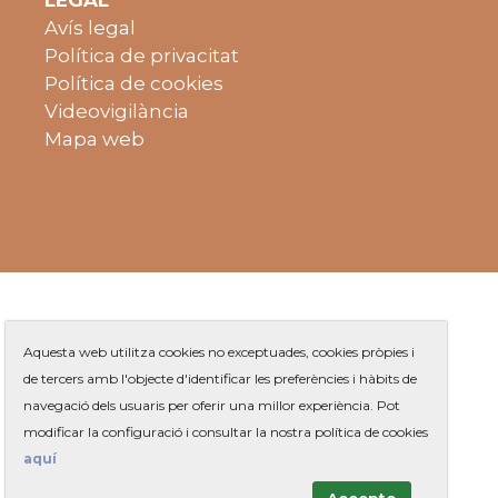
Avís legal
Política de privacitat
Política de cookies
Videovigilància
Mapa web
Aquesta web utilitza cookies no exceptuades, cookies pròpies i
de tercers amb l'objecte d'identificar les preferències i hàbits de
navegació dels usuaris per oferir una millor experiència. Pot
Plaça de Jaume Balmes s/n
|
modificar la configuració i consultar la nostra política de cookies
Telèfon
93 263 91 00
- Telèfon gratuït:
|
Contacte
aquí