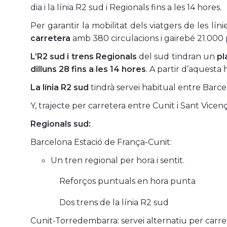
dia i la línia R2 sud i Regionals fins a les 14 hores.
Per garantir la mobilitat dels viatgers de les lín
carretera
amb 380 circulacions i gairebé 21.000 
L’R2 sud i trens Regionals
del sud tindran un
pl
dilluns 28 fins a les 14 hores
. A partir d’aquesta h
La línia R2 sud
tindrà servei habitual entre Barc
Y, trajecte per carretera entre Cunit i Sant Vicen
Regionals sud:
Barcelona Estació de França-Cunit:
Un tren regional per hora i sentit.
Reforços puntuals en hora punta
Dos trens de la línia R2 sud
Cunit-Torredembarra: servei alternatiu per carre