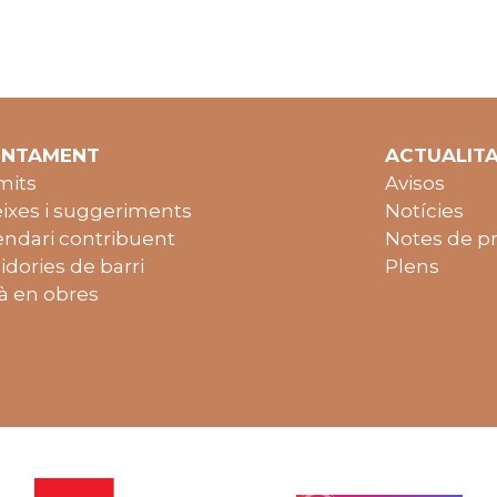
UNTAMENT
ACTUALIT
mits
Avisos
ixes i suggeriments
Notícies
endari contribuent
Notes de p
idories de barri
Plens
à en obres