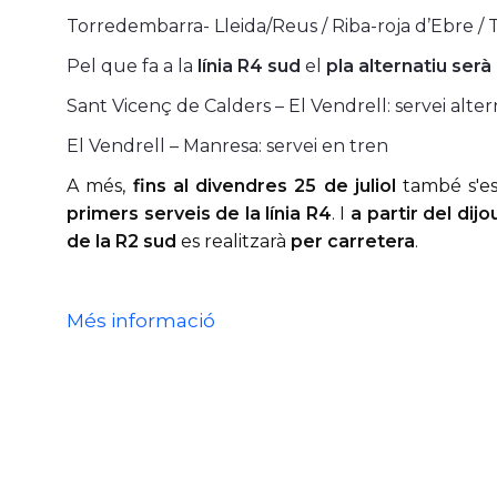
Torredembarra- Lleida/Reus / Riba-roja d’Ebre / T
Pel que fa a la
línia R4 sud
el
pla alternatiu serà
Sant Vicenç de Calders – El Vendrell: servei alte
El Vendrell – Manresa: servei en tren
A més,
fins al divendres 25 de juliol
també s'es
primers serveis de la línia R4
. I
a partir del dijou
de la R2 sud
es realitzarà
per carretera
.
Més informació