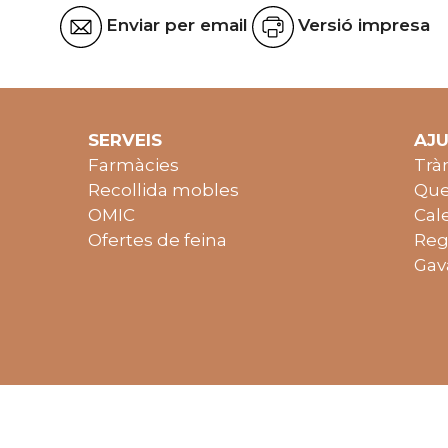
Enviar per email
Versió impresa
SERVEIS
AJ
Farmàcies
Trà
Recollida mobles
Que
OMIC
Cal
Ofertes de feina
Reg
Gav