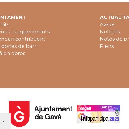
UNTAMENT
ACTUALIT
mits
Avisos
ixes i suggeriments
Notícies
endari contribuent
Notes de p
idories de barri
Plens
à en obres
amb