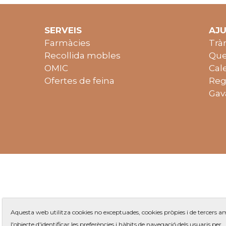
SERVEIS
AJ
Farmàcies
Trà
Recollida mobles
Que
OMIC
Cal
Ofertes de feina
Reg
Gav
Aquesta web utilitza cookies no exceptuades, cookies pròpies i de tercers 
l'objecte d'identificar les preferències i hàbits de navegació dels usuaris per