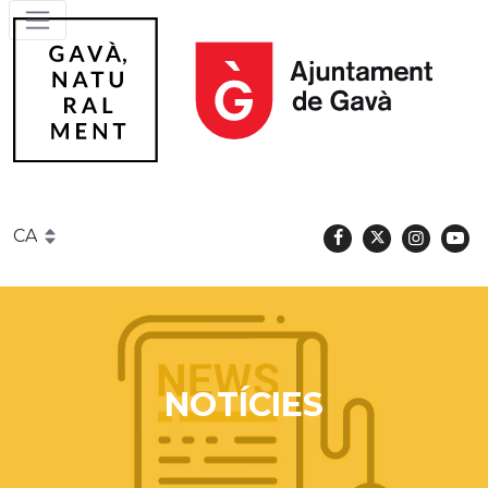
Facebook
Twitter
Instag
Y
Gavà
NOTÍCIES