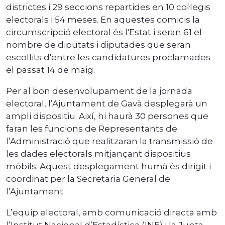
districtes i 29 seccions repartides en 10 col·legis
electorals i 54 meses. En aquestes comicis la
circumscripció electoral és l'Estat i seran 61 el
nombre de diputats i diputades que seran
escollits d'entre les candidatures proclamades
el passat 14 de maig.
Per al bon desenvolupament de la jornada
electoral, l’Ajuntament de Gavà desplegarà un
ampli dispositiu. Així, hi haurà 30 persones que
faran les funcions de Representants de
l’Administració que realitzaran la transmissió de
les dades electorals mitjançant dispositius
mòbils. Aquest desplegament humà és dirigit i
coordinat per la Secretaria General de
l’Ajuntament.
L’equip electoral, amb comunicació directa amb
l’Institut Nacional d’Estadística (INE) i la Junta