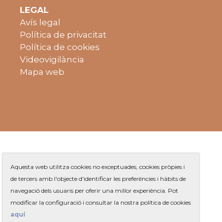
LEGAL
Avís legal
Política de privacitat
Política de cookies
Videovigilància
Mapa web
Aquesta web utilitza cookies no exceptuades, cookies pròpies i
de tercers amb l'objecte d'identificar les preferències i hàbits de
navegació dels usuaris per oferir una millor experiència. Pot
Plaça de Jaume Balmes s/n
|
modificar la configuració i consultar la nostra política de cookies
Telèfon
93 263 91 00
- Telèfon gratuït:
|
Contacte
aquí