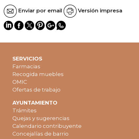
Enviar por email
Versión impresa
SERVICIOS
Farmacias
Recogida muebles
OMIC
Ofertas de trabajo
AYUNTAMIENTO
Trámites
Quejas y sugerencias
Calendario contribuyente
Concejalías de barrio